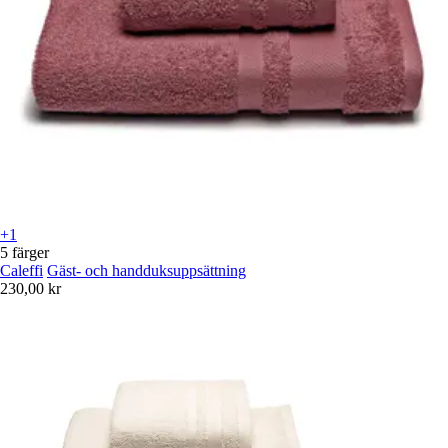
+1
5 färger
Caleffi
Gäst- och handduksuppsättning
230,00 kr