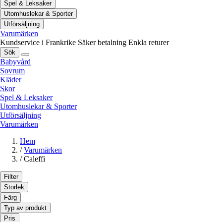
Spel & Leksaker
Utomhuslekar & Sporter
Utförsäljning
Varumärken
Kundservice i Frankrike
Säker betalning
Enkla returer
Sök
Babyvård
Sovrum
Kläder
Skor
Spel & Leksaker
Utomhuslekar & Sporter
Utförsäljning
Varumärken
Hem
/
Varumärken
/
Caleffi
Filter
Storlek
Färg
Typ av produkt
Pris