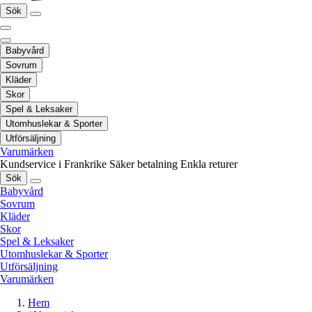
Sök
Babyvård
Sovrum
Kläder
Skor
Spel & Leksaker
Utomhuslekar & Sporter
Utförsäljning
Varumärken
Kundservice i Frankrike
Säker betalning
Enkla returer
Sök
Babyvård
Sovrum
Kläder
Skor
Spel & Leksaker
Utomhuslekar & Sporter
Utförsäljning
Varumärken
Hem