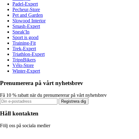
Padel-Expert
Pecheur-Store
Pet and Garden
Slowood Interior
Smash-Expert
Sneak'In
Sport is good
Training-Fit
Trek-Expert
Triathlon-Expert
TripnBikers
Vélo-Store
Winter-Expert
Prenumerera på vårt nyhetsbrev
Få 10 % rabatt när du prenumererar på vårt nyhetsbrev
Registrera dig
Håll kontakten
Följ oss på sociala medier