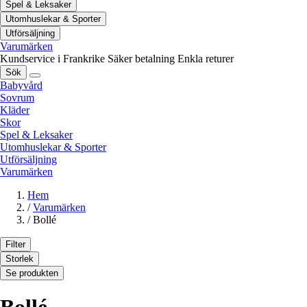
Spel & Leksaker
Utomhuslekar & Sporter
Utförsäljning
Varumärken
Kundservice i Frankrike
Säker betalning
Enkla returer
Sök
Babyvård
Sovrum
Kläder
Skor
Spel & Leksaker
Utomhuslekar & Sporter
Utförsäljning
Varumärken
Hem
/
Varumärken
/
Bollé
Filter
Storlek
Se produkten