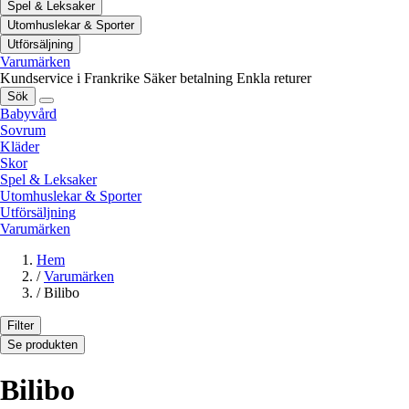
Spel & Leksaker
Utomhuslekar & Sporter
Utförsäljning
Varumärken
Kundservice i Frankrike
Säker betalning
Enkla returer
Sök
Babyvård
Sovrum
Kläder
Skor
Spel & Leksaker
Utomhuslekar & Sporter
Utförsäljning
Varumärken
Hem
/
Varumärken
/
Bilibo
Filter
Se produkten
Bilibo