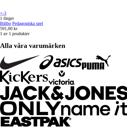
+-3
1 färger
Bilibo
Pedagogiska spel
591,00 kr
1 av 1 produkter
Alla våra varumärken