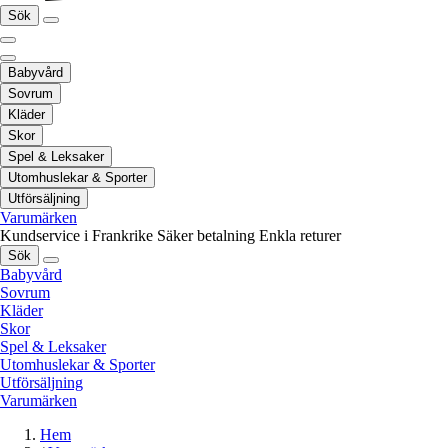
Sök
Babyvård
Sovrum
Kläder
Skor
Spel & Leksaker
Utomhuslekar & Sporter
Utförsäljning
Varumärken
Kundservice i Frankrike
Säker betalning
Enkla returer
Sök
Babyvård
Sovrum
Kläder
Skor
Spel & Leksaker
Utomhuslekar & Sporter
Utförsäljning
Varumärken
Hem