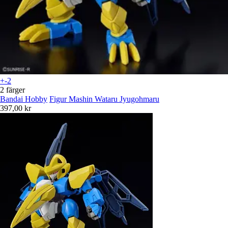
+-2
2 färger
Bandai Hobby
Figur Mashin Wataru Jyugohmaru
397,00 kr