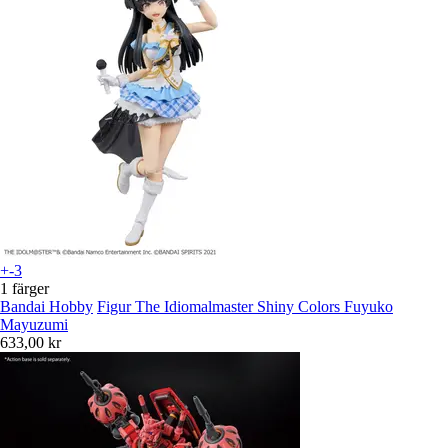
+-3
1 färger
Bandai Hobby
Figur The Idiomalmaster Shiny Colors Fuyuko
Mayuzumi
633,00 kr