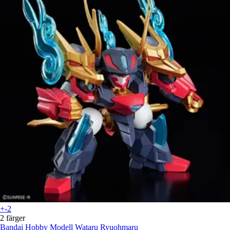
+-2
2 färger
Bandai Hobby
Modell Wataru Ryuohmaru