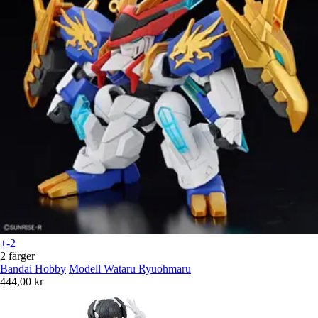
+-2
2 färger
Bandai Hobby
Modell Wataru Ryuohmaru
444,00 kr