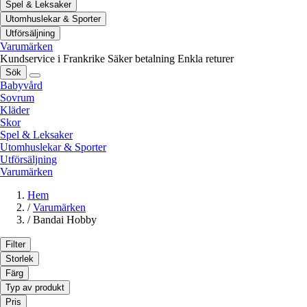
Spel & Leksaker
Utomhuslekar & Sporter
Utförsäljning
Varumärken
Kundservice i Frankrike
Säker betalning
Enkla returer
Sök
Babyvård
Sovrum
Kläder
Skor
Spel & Leksaker
Utomhuslekar & Sporter
Utförsäljning
Varumärken
Hem
/
Varumärken
/
Bandai Hobby
Filter
Storlek
Färg
Typ av produkt
Pris