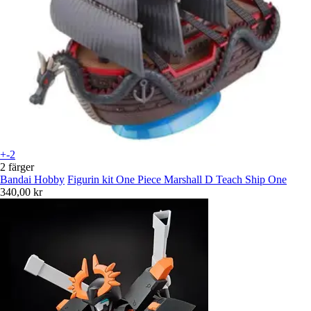
+-2
2 färger
Bandai Hobby
Figurin kit One Piece Marshall D Teach Ship One
340,00 kr