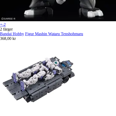
+-2
2 färger
Bandai Hobby
Figur Mashin Wataru Tenshohmaru
368,00 kr