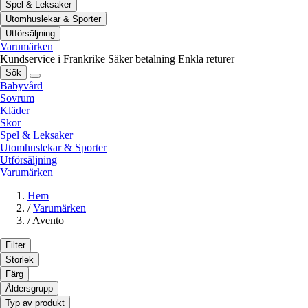
Spel & Leksaker
Utomhuslekar & Sporter
Utförsäljning
Varumärken
Kundservice i Frankrike
Säker betalning
Enkla returer
Sök
Babyvård
Sovrum
Kläder
Skor
Spel & Leksaker
Utomhuslekar & Sporter
Utförsäljning
Varumärken
Hem
/
Varumärken
/
Avento
Filter
Storlek
Färg
Åldersgrupp
Typ av produkt