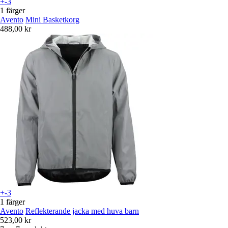
+-3
1 färger
Avento
Mini Basketkorg
488,00 kr
+-3
1 färger
Avento
Reflekterande jacka med huva barn
523,00 kr