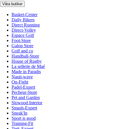
Våra butiker
Basket-Center
Daily Bikers
Direct Running
Direct-Volley
Espace Golf
Foot-Store
Galop Store
Golf and co
Handball-Store
House of Rugby
La sellerie de Maé
Made in Paradis
Nauti-wave
On-Fight
Padel-Expert
Pecheur-Store
Pet and Garden
Slowood Interior
Smash-Expert
Sneak'In
Sport is good
Training-Fit
Trek-Expert