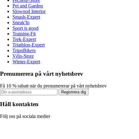
Pecheur-Store
Pet and Garden
Slowood Interior
Smash-Expert
Sneak'In
Sport is good
Training-Fit
Trek-Expert
Triathlon-Expert
TripnBikers
Vélo-Store
Winter-Expert
Prenumerera på vårt nyhetsbrev
Få 10 % rabatt när du prenumererar på vårt nyhetsbrev
Registrera dig
Håll kontakten
Följ oss på sociala medier