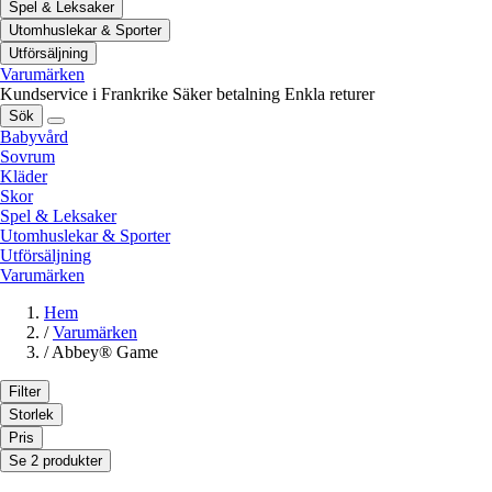
Spel & Leksaker
Utomhuslekar & Sporter
Utförsäljning
Varumärken
Kundservice i Frankrike
Säker betalning
Enkla returer
Sök
Babyvård
Sovrum
Kläder
Skor
Spel & Leksaker
Utomhuslekar & Sporter
Utförsäljning
Varumärken
Hem
/
Varumärken
/
Abbey® Game
Filter
Storlek
Pris
Se 2 produkter