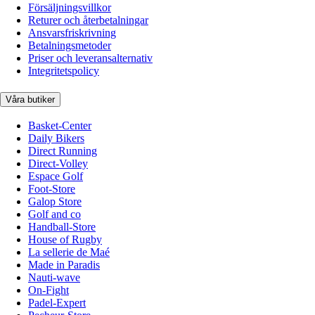
Försäljningsvillkor
Returer och återbetalningar
Ansvarsfriskrivning
Betalningsmetoder
Priser och leveransalternativ
Integritetspolicy
Våra butiker
Basket-Center
Daily Bikers
Direct Running
Direct-Volley
Espace Golf
Foot-Store
Galop Store
Golf and co
Handball-Store
House of Rugby
La sellerie de Maé
Made in Paradis
Nauti-wave
On-Fight
Padel-Expert