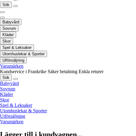
Sök
Babyvård
Sovrum
Kläder
Skor
Spel & Leksaker
Utomhuslekar & Sporter
Utförsäljning
Varumärken
Kundservice i Frankrike
Säker betalning
Enkla returer
Sök
Babyvård
Sovrum
Kläder
Skor
Spel & Leksaker
Utomhuslekar & Sporter
Utförsäljning
Varumärken
Lägger till i kundvagnen...