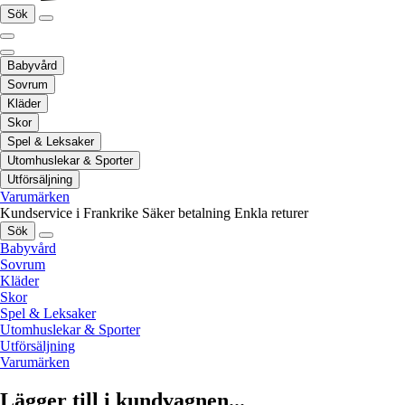
Sök
Babyvård
Sovrum
Kläder
Skor
Spel & Leksaker
Utomhuslekar & Sporter
Utförsäljning
Varumärken
Kundservice i Frankrike
Säker betalning
Enkla returer
Sök
Babyvård
Sovrum
Kläder
Skor
Spel & Leksaker
Utomhuslekar & Sporter
Utförsäljning
Varumärken
Lägger till i kundvagnen...