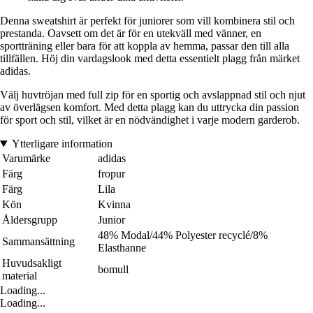
Denna sweatshirt är perfekt för juniorer som vill kombinera stil och
prestanda. Oavsett om det är för en utekväll med vänner, en
sportträning eller bara för att koppla av hemma, passar den till alla
tillfällen. Höj din vardagslook med detta essentielt plagg från märket
adidas.
Välj huvtröjan med full zip för en sportig och avslappnad stil och njut
av överlägsen komfort. Med detta plagg kan du uttrycka din passion
för sport och stil, vilket är en nödvändighet i varje modern garderob.
Ytterligare information
Varumärke
adidas
Färg
fropur
Färg
Lila
Kön
Kvinna
Åldersgrupp
Junior
48% Modal/44% Polyester recyclé/8%
Sammansättning
Elasthanne
Huvudsakligt
bomull
material
Loading...
Loading...