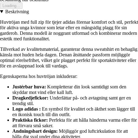
Loading...
Beskrivning
Huvtröjan med full zip för tjejer adidas förenar komfort och stil, perfekt
för aktiva unga kvinnor som letar efter en mångsidig plagg för sin
garderob. Denna modell är noggrant utformad och kombinerar modern
estetik med funktionalitet.
Tillverkad av kvalitetsmaterial, garanterar denna sweatshirt en behaglig
känsla mot huden hela dagen. Denan åtsittande passform möjliggör
optimal rörelsefrihet, vilket gör plagget perfekt för sportaktiviteter eller
för en avslappnad look till vardags.
Egenskaperna hos huvtröjan inkluderar:
Justérbar huva:
Kompletterar din look samtidigt som den
skyddar mot vind eller kall luft.
Dragkedjefickor:
Underlättar på- och avtagning samt ger en
trendig stil.
Logo adidas :
En symbol för kvalitet och äkthet som lägger till
en ikonisk touch till din outfit.
Praktiska fickor:
Perfekta för att hålla händerna varma eller för
att förvara små saker.
Andningsbart design:
Möjliggör god luftcirkulation för att
hålla dig sval under dina aktiviteter.