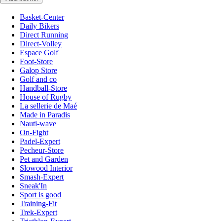
Basket-Center
Daily Bikers
Direct Running
Direct-Volley
Espace Golf
Foot-Store
Galop Store
Golf and co
Handball-Store
House of Rugby
La sellerie de Maé
Made in Paradis
Nauti-wave
On-Fight
Padel-Expert
Pecheur-Store
Pet and Garden
Slowood Interior
Smash-Expert
Sneak'In
Sport is good
Training-Fit
Trek-Expert