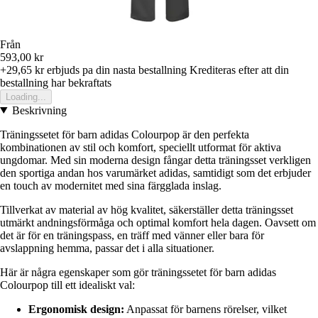
Från
593,00 kr
+29,65 kr
erbjuds pa din nasta bestallning
Krediteras efter att din
bestallning har bekraftats
Loading...
Beskrivning
Träningssetet för barn adidas Colourpop är den perfekta
kombinationen av stil och komfort, speciellt utformat för aktiva
ungdomar. Med sin moderna design fångar detta träningsset verkligen
den sportiga andan hos varumärket adidas, samtidigt som det erbjuder
en touch av modernitet med sina färgglada inslag.
Tillverkat av material av hög kvalitet, säkerställer detta träningsset
utmärkt andningsförmåga och optimal komfort hela dagen. Oavsett om
det är för en träningspass, en träff med vänner eller bara för
avslappning hemma, passar det i alla situationer.
Här är några egenskaper som gör träningssetet för barn adidas
Colourpop till ett idealiskt val:
Ergonomisk design:
Anpassat för barnens rörelser, vilket