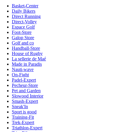
Basket-Center
Daily Bikers
Direct Running
Direct-Volley
Espace Golf
Foot-Store
Galop Store
Golf and co
Handball-Store
House of Rugby
La sellerie de Maé
Made in Paradis
Nauti-wave
On-Fight
Padel-Expert
Pecheur-Store
Pet and Garden
Slowood Interior
Smash-Expert
Sneak'In
Sport is good
Training-Fit
Trek-Expert
Triathlon-Expert