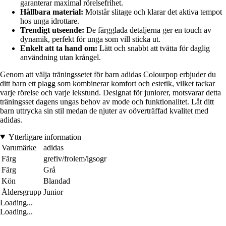
garanterar maximal rörelsefrihet.
Hållbara material:
Motstår slitage och klarar det aktiva tempot
hos unga idrottare.
Trendigt utseende:
De färgglada detaljerna ger en touch av
dynamik, perfekt för unga som vill sticka ut.
Enkelt att ta hand om:
Lätt och snabbt att tvätta för daglig
användning utan krångel.
Genom att välja träningssetet för barn adidas Colourpop erbjuder du
ditt barn ett plagg som kombinerar komfort och estetik, vilket tackar
varje rörelse och varje lekstund. Designat för juniorer, motsvarar detta
träningsset dagens ungas behov av mode och funktionalitet. Låt ditt
barn uttrycka sin stil medan de njuter av oöverträffad kvalitet med
adidas.
Ytterligare information
Varumärke
adidas
Färg
grefiv/frolem/lgsogr
Färg
Grå
Kön
Blandad
Åldersgrupp
Junior
Loading...
Loading...