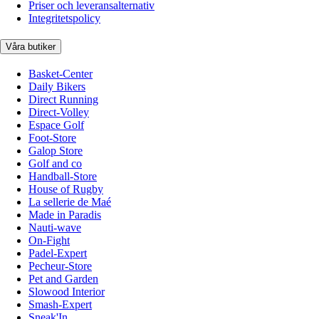
Priser och leveransalternativ
Integritetspolicy
Våra butiker
Basket-Center
Daily Bikers
Direct Running
Direct-Volley
Espace Golf
Foot-Store
Galop Store
Golf and co
Handball-Store
House of Rugby
La sellerie de Maé
Made in Paradis
Nauti-wave
On-Fight
Padel-Expert
Pecheur-Store
Pet and Garden
Slowood Interior
Smash-Expert
Sneak'In