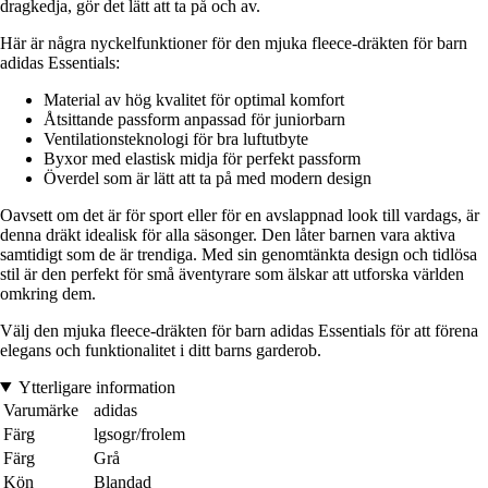
dragkedja, gör det lätt att ta på och av.
Här är några nyckelfunktioner för den mjuka fleece-dräkten för barn
adidas Essentials:
Material av hög kvalitet för optimal komfort
Åtsittande passform anpassad för juniorbarn
Ventilationsteknologi för bra luftutbyte
Byxor med elastisk midja för perfekt passform
Överdel som är lätt att ta på med modern design
Oavsett om det är för sport eller för en avslappnad look till vardags, är
denna dräkt idealisk för alla säsonger. Den låter barnen vara aktiva
samtidigt som de är trendiga. Med sin genomtänkta design och tidlösa
stil är den perfekt för små äventyrare som älskar att utforska världen
omkring dem.
Välj den mjuka fleece-dräkten för barn adidas Essentials för att förena
elegans och funktionalitet i ditt barns garderob.
Ytterligare information
Varumärke
adidas
Färg
lgsogr/frolem
Färg
Grå
Kön
Blandad