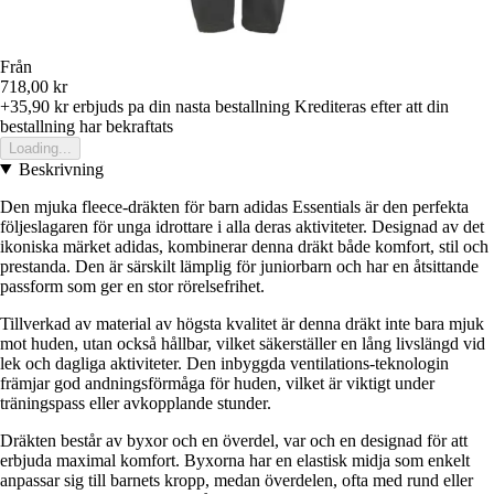
Från
718,00 kr
+35,90 kr
erbjuds pa din nasta bestallning
Krediteras efter att din
bestallning har bekraftats
Loading...
Beskrivning
Den mjuka fleece-dräkten för barn adidas Essentials är den perfekta
följeslagaren för unga idrottare i alla deras aktiviteter. Designad av det
ikoniska märket adidas, kombinerar denna dräkt både komfort, stil och
prestanda. Den är särskilt lämplig för juniorbarn och har en åtsittande
passform som ger en stor rörelsefrihet.
Tillverkad av material av högsta kvalitet är denna dräkt inte bara mjuk
mot huden, utan också hållbar, vilket säkerställer en lång livslängd vid
lek och dagliga aktiviteter. Den inbyggda ventilations-teknologin
främjar god andningsförmåga för huden, vilket är viktigt under
träningspass eller avkopplande stunder.
Dräkten består av byxor och en överdel, var och en designad för att
erbjuda maximal komfort. Byxorna har en elastisk midja som enkelt
anpassar sig till barnets kropp, medan överdelen, ofta med rund eller