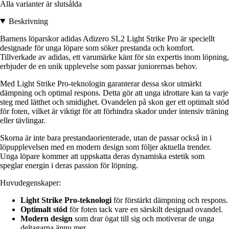
Alla varianter är slutsålda
Beskrivning
Barnens löparskor adidas Adizero SL2 Light Strike Pro är speciellt
designade för unga löpare som söker prestanda och komfort.
Tillverkade av adidas, ett varumärke känt för sin expertis inom löpning,
erbjuder de en unik upplevelse som passar juniorernas behov.
Med Light Strike Pro-teknologin garanterar dessa skor utmärkt
dämpning och optimal respons. Detta gör att unga idrottare kan ta varje
steg med lätthet och smidighet. Ovandelen på skon ger ett optimalt stöd
för foten, vilket är viktigt för att förhindra skador under intensiv träning
eller tävlingar.
Skorna är inte bara prestandaorienterade, utan de passar också in i
löpupplevelsen med en modern design som följer aktuella trender.
Unga löpare kommer att uppskatta deras dynamiska estetik som
speglar energin i deras passion för löpning.
Huvudegenskaper:
Light Strike Pro-teknologi
för förstärkt dämpning och respons.
Optimalt stöd
för foten tack vare en särskilt designad ovandel.
Modern design
som drar ögat till sig och motiverar de unga
deltagarna ännu mer.