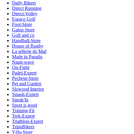
Daily Bikers
Direct Running
Direct-Volley
Espace Golf
Foot-Store
Galop Store
Golf and co
Handball-Store
House of Rugby
La sellerie de Maé
Made in Paradis
Nauti-wave
On-Fight
Padel-Expert
Pecheur-Store
Pet and Garden
Slowood Interior
Smash-Expert
Sneak'In
Sport is good
Training-Fit
Trek-Expert
Triathlon-Expert
TripnBikers
Vélo-Store