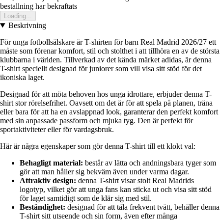
bestallning har bekraftats
Loading...
Beskrivning
För unga fotbollsälskare är T-shirten för barn Real Madrid 2026/27 ett
måste som förenar komfort, stil och stolthet i att tillhöra en av de största
klubbarna i världen. Tillverkad av det kända märket adidas, är denna
T-shirt speciellt designad för juniorer som vill visa sitt stöd för det
ikoniska laget.
Designad för att möta behoven hos unga idrottare, erbjuder denna T-
shirt stor rörelsefrihet. Oavsett om det är för att spela på planen, träna
eller bara för att ha en avslappnad look, garanterar den perfekt komfort
med sin anpassade passform och mjuka tyg. Den är perfekt för
sportaktiviteter eller för vardagsbruk.
Här är några egenskaper som gör denna T-shirt till ett klokt val:
Behagligt material:
består av lätta och andningsbara tyger som
gör att man håller sig bekväm även under varma dagar.
Attraktiv design:
denna T-shirt visar stolt Real Madrids
logotyp, vilket gör att unga fans kan sticka ut och visa sitt stöd
för laget samtidigt som de klär sig med stil.
Beständighet:
designad för att tåla frekvent tvätt, behåller denna
T-shirt sitt utseende och sin form, även efter många