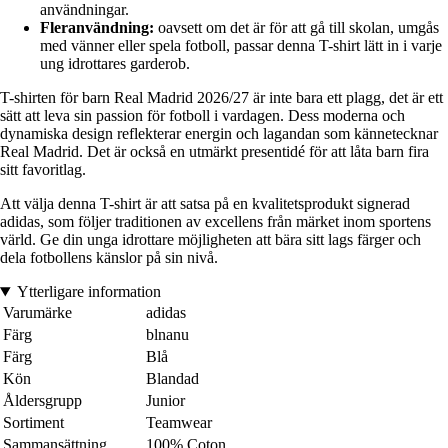
användningar.
Fleranvändning:
oavsett om det är för att gå till skolan, umgås
med vänner eller spela fotboll, passar denna T-shirt lätt in i varje
ung idrottares garderob.
T-shirten för barn Real Madrid 2026/27 är inte bara ett plagg, det är ett
sätt att leva sin passion för fotboll i vardagen. Dess moderna och
dynamiska design reflekterar energin och lagandan som kännetecknar
Real Madrid. Det är också en utmärkt presentidé för att låta barn fira
sitt favoritlag.
Att välja denna T-shirt är att satsa på en kvalitetsprodukt signerad
adidas, som följer traditionen av excellens från märket inom sportens
värld. Ge din unga idrottare möjligheten att bära sitt lags färger och
dela fotbollens känslor på sin nivå.
Ytterligare information
Varumärke
adidas
Färg
blnanu
Färg
Blå
Kön
Blandad
Åldersgrupp
Junior
Sortiment
Teamwear
Sammansättning
100% Coton