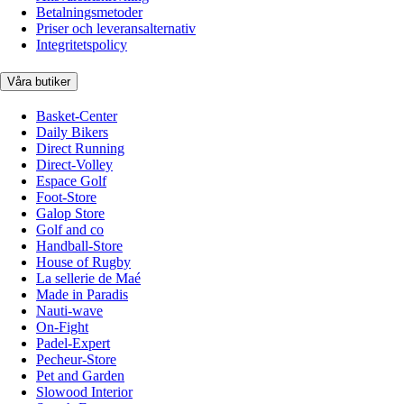
Betalningsmetoder
Priser och leveransalternativ
Integritetspolicy
Våra butiker
Basket-Center
Daily Bikers
Direct Running
Direct-Volley
Espace Golf
Foot-Store
Galop Store
Golf and co
Handball-Store
House of Rugby
La sellerie de Maé
Made in Paradis
Nauti-wave
On-Fight
Padel-Expert
Pecheur-Store
Pet and Garden
Slowood Interior