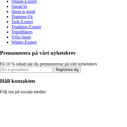
Smash-Expert
Sneak'In
Sport is good
Training-Fit
Trek-Expert
Triathlon-Expert
TripnBikers
Vélo-Store
Winter-Expert
Prenumerera på vårt nyhetsbrev
Få 10 % rabatt när du prenumererar på vårt nyhetsbrev
Registrera dig
Håll kontakten
Följ oss på sociala medier