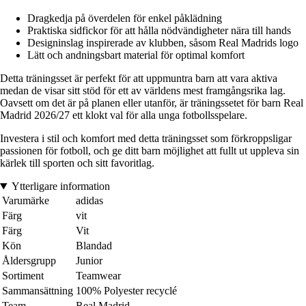
Dragkedja på överdelen för enkel påklädning
Praktiska sidfickor för att hålla nödvändigheter nära till hands
Designinslag inspirerade av klubben, såsom Real Madrids logo
Lätt och andningsbart material för optimal komfort
Detta träningsset är perfekt för att uppmuntra barn att vara aktiva
medan de visar sitt stöd för ett av världens mest framgångsrika lag.
Oavsett om det är på planen eller utanför, är träningssetet för barn Real
Madrid 2026/27 ett klokt val för alla unga fotbollsspelare.
Investera i stil och komfort med detta träningsset som förkroppsligar
passionen för fotboll, och ge ditt barn möjlighet att fullt ut uppleva sin
kärlek till sporten och sitt favoritlag.
Ytterligare information
Varumärke
adidas
Färg
vit
Färg
Vit
Kön
Blandad
Åldersgrupp
Junior
Sortiment
Teamwear
Sammansättning
100% Polyester recyclé
Team
Real Madrid