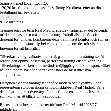
Spara 5%
med koden
EXTRA
+30,20 kr
erbjuds pa din nasta bestallning
Krediteras efter att din
bestallning har bekraftats
Loading...
Beskrivning
Träningssetet för barn Real Madrid 2026/27, signerat av det berömda
märket adidas, är ett måste för alla unga fotbollsälskare. Speciellt
designat för juniorer, kombinerar detta träningsset komfort och stil, så
att ditt barn kan känna sig bekvämt samtidigt som de stolt visar upp
färgerna för sitt favoritlag.
Tillverkat av högkvalitativa material, garanterar detta träningsset fri
rörelse och optimal passform, perfekt för träning eller avkoppling.
Tillverkningstekniken som används möjliggör god fukttransport, vilket
håller ditt barn svalt och torrt även under de mest intensiva
aktiviteterna.
Designen av detta träningsset är både modern och dynamisk, och
representerar stolt den ikoniska fotbollsklubben Real Madrid. Varje
detalj har noggrant övervägts för att erbjuda en sportig och stilren look
som kommer att tilltala unga supportrar.
Egenskaperna hos träningssetet för barn Real Madrid 2026/27
inkluderar: