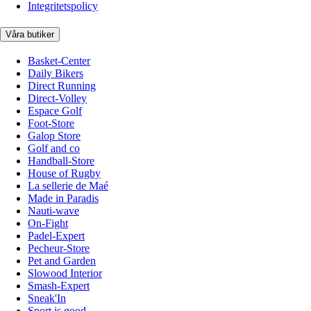
Integritetspolicy
Våra butiker
Basket-Center
Daily Bikers
Direct Running
Direct-Volley
Espace Golf
Foot-Store
Galop Store
Golf and co
Handball-Store
House of Rugby
La sellerie de Maé
Made in Paradis
Nauti-wave
On-Fight
Padel-Expert
Pecheur-Store
Pet and Garden
Slowood Interior
Smash-Expert
Sneak'In
Sport is good