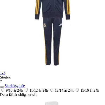
+-2
Storlek
*
Storleksguide
9/10 år
24h
11/12 år
24h
13/14 år
24h
15/16 år
24h
Detta fält är obligatoriskt