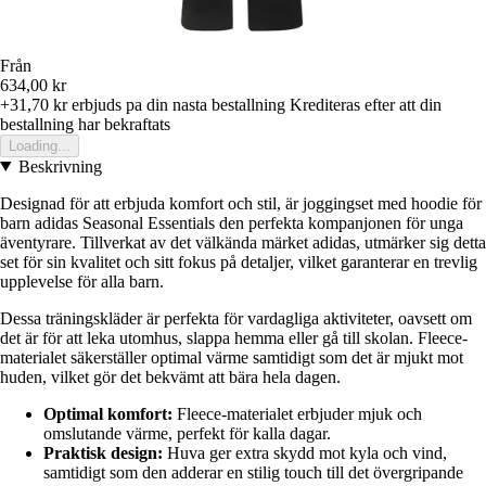
Från
634,00 kr
+31,70 kr
erbjuds pa din nasta bestallning
Krediteras efter att din
bestallning har bekraftats
Loading...
Beskrivning
Designad för att erbjuda komfort och stil, är joggingset med hoodie för
barn adidas Seasonal Essentials den perfekta kompanjonen för unga
äventyrare. Tillverkat av det välkända märket adidas, utmärker sig detta
set för sin kvalitet och sitt fokus på detaljer, vilket garanterar en trevlig
upplevelse för alla barn.
Dessa träningskläder är perfekta för vardagliga aktiviteter, oavsett om
det är för att leka utomhus, slappa hemma eller gå till skolan. Fleece-
materialet säkerställer optimal värme samtidigt som det är mjukt mot
huden, vilket gör det bekvämt att bära hela dagen.
Optimal komfort:
Fleece-materialet erbjuder mjuk och
omslutande värme, perfekt för kalla dagar.
Praktisk design:
Huva ger extra skydd mot kyla och vind,
samtidigt som den adderar en stilig touch till det övergripande