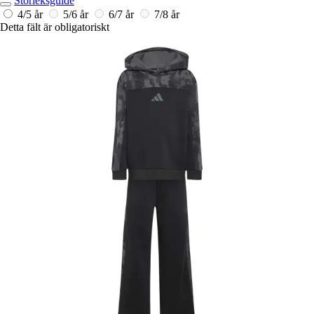
Storleksguide
4/5 år
5/6 år
6/7 år
7/8 år
Detta fält är obligatoriskt