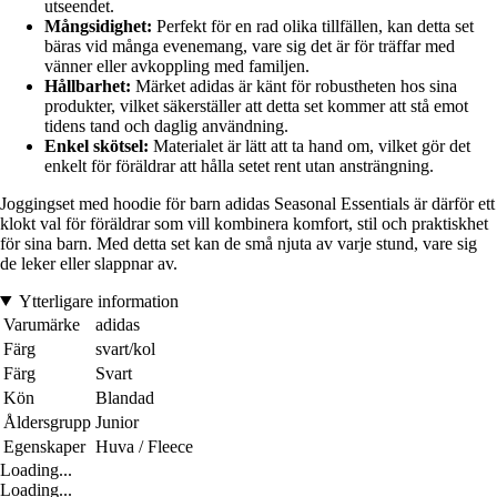
utseendet.
Mångsidighet:
Perfekt för en rad olika tillfällen, kan detta set
bäras vid många evenemang, vare sig det är för träffar med
vänner eller avkoppling med familjen.
Hållbarhet:
Märket adidas är känt för robustheten hos sina
produkter, vilket säkerställer att detta set kommer att stå emot
tidens tand och daglig användning.
Enkel skötsel:
Materialet är lätt att ta hand om, vilket gör det
enkelt för föräldrar att hålla setet rent utan ansträngning.
Joggingset med hoodie för barn adidas Seasonal Essentials är därför ett
klokt val för föräldrar som vill kombinera komfort, stil och praktiskhet
för sina barn. Med detta set kan de små njuta av varje stund, vare sig
de leker eller slappnar av.
Ytterligare information
Varumärke
adidas
Färg
svart/kol
Färg
Svart
Kön
Blandad
Åldersgrupp
Junior
Egenskaper
Huva / Fleece
Loading...
Loading...