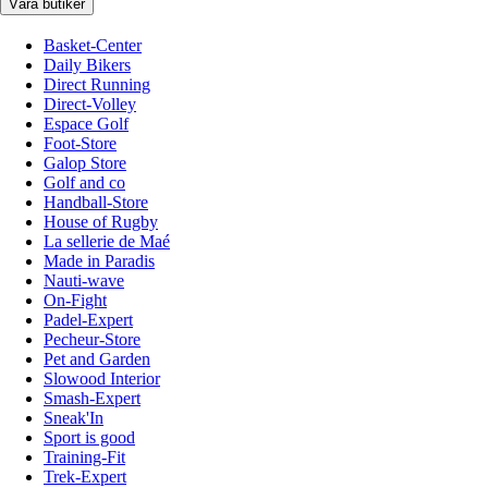
Våra butiker
Basket-Center
Daily Bikers
Direct Running
Direct-Volley
Espace Golf
Foot-Store
Galop Store
Golf and co
Handball-Store
House of Rugby
La sellerie de Maé
Made in Paradis
Nauti-wave
On-Fight
Padel-Expert
Pecheur-Store
Pet and Garden
Slowood Interior
Smash-Expert
Sneak'In
Sport is good
Training-Fit
Trek-Expert