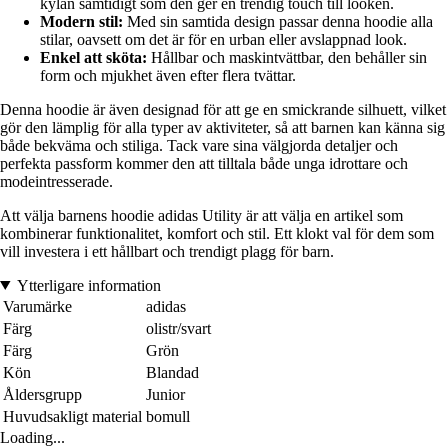
kylan samtidigt som den ger en trendig touch till looken.
Modern stil:
Med sin samtida design passar denna hoodie alla
stilar, oavsett om det är för en urban eller avslappnad look.
Enkel att sköta:
Hållbar och maskintvättbar, den behåller sin
form och mjukhet även efter flera tvättar.
Denna hoodie är även designad för att ge en smickrande silhuett, vilket
gör den lämplig för alla typer av aktiviteter, så att barnen kan känna sig
både bekväma och stiliga. Tack vare sina välgjorda detaljer och
perfekta passform kommer den att tilltala både unga idrottare och
modeintresserade.
Att välja barnens hoodie adidas Utility är att välja en artikel som
kombinerar funktionalitet, komfort och stil. Ett klokt val för dem som
vill investera i ett hållbart och trendigt plagg för barn.
Ytterligare information
Varumärke
adidas
Färg
olistr/svart
Färg
Grön
Kön
Blandad
Åldersgrupp
Junior
Huvudsakligt material
bomull
Loading...