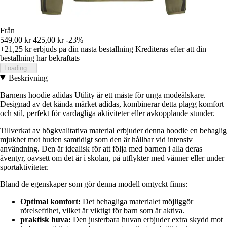
Från
549,00 kr
425,00 kr
-23%
+21,25 kr
erbjuds pa din nasta bestallning
Krediteras efter att din
bestallning har bekraftats
Loading...
Beskrivning
Barnens hoodie adidas Utility är ett måste för unga modeälskare.
Designad av det kända märket adidas, kombinerar detta plagg komfort
och stil, perfekt för vardagliga aktiviteter eller avkopplande stunder.
Tillverkat av högkvalitativa material erbjuder denna hoodie en behaglig
mjukhet mot huden samtidigt som den är hållbar vid intensiv
användning. Den är idealisk för att följa med barnen i alla deras
äventyr, oavsett om det är i skolan, på utflykter med vänner eller under
sportaktiviteter.
Bland de egenskaper som gör denna modell omtyckt finns:
Optimal komfort:
Det behagliga materialet möjliggör
rörelsefrihet, vilket är viktigt för barn som är aktiva.
praktisk huva:
Den justerbara huvan erbjuder extra skydd mot