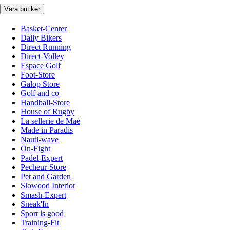
Våra butiker
Basket-Center
Daily Bikers
Direct Running
Direct-Volley
Espace Golf
Foot-Store
Galop Store
Golf and co
Handball-Store
House of Rugby
La sellerie de Maé
Made in Paradis
Nauti-wave
On-Fight
Padel-Expert
Pecheur-Store
Pet and Garden
Slowood Interior
Smash-Expert
Sneak'In
Sport is good
Training-Fit