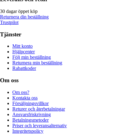
30 dagar öppet köp
Returnera din beställning
Trustpilot
Tjänster
Mitt konto
Hjälpcenter
Följ min beställning
Returnera min beställning
Rabattkoder
Om oss
Om oss?
Kontakta oss
Försäljningsvillkor
Returer och återbetalningar
Ansvarsfriskrivning
Betalningsmetoder
Priser och leveransalternativ
Integritetspolicy