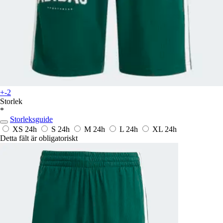
+-2
Storlek
*
Storleksguide
XS
24h
S
24h
M
24h
L
24h
XL
24h
Detta fält är obligatoriskt