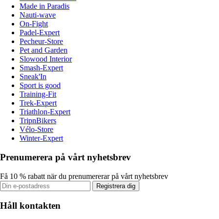
Made in Paradis
Nauti-wave
On-Fight
Padel-Expert
Pecheur-Store
Pet and Garden
Slowood Interior
Smash-Expert
Sneak'In
Sport is good
Training-Fit
Trek-Expert
Triathlon-Expert
TripnBikers
Vélo-Store
Winter-Expert
Prenumerera på vårt nyhetsbrev
Få 10 % rabatt när du prenumererar på vårt nyhetsbrev
Registrera dig
Håll kontakten