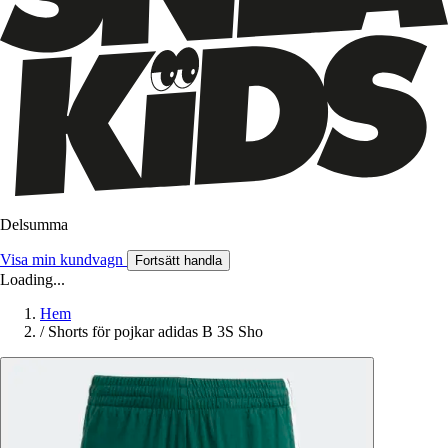
Delsumma
Visa min kundvagn
Fortsätt handla
Loading...
Hem
/
Shorts för pojkar adidas B 3S Sho