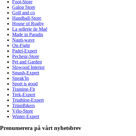
Foot-Store
Galop Store
Golf and co
Handball-Store
House of Rugby
La sellerie de Maé
Made in Paradis
Nauti-wave
On-Fight
Padel-Expert
Pecheur-Store
Pet and Garden
Slowood Interior
Smash-Expert
Sneak'In
Sport is good
Training-Fit
Trek-Expert
Triathlon-Expert
TripnBikers
Vélo-Store
Winter-Expert
Prenumerera på vårt nyhetsbrev