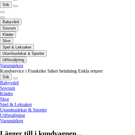
Sök
Babyvård
Sovrum
Kläder
Skor
Spel & Leksaker
Utomhuslekar & Sporter
Utförsäljning
Varumärken
Kundservice i Frankrike
Säker betalning
Enkla returer
Sök
Babyvård
Sovrum
Kläder
Skor
Spel & Leksaker
Utomhuslekar & Sporter
Utförsäljning
Varumärken
Lägger till i kundvagnen...