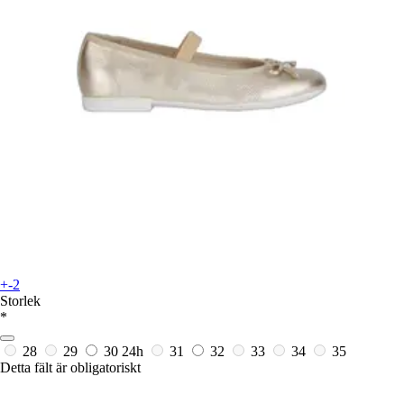
+-2
Storlek
*
28
29
30
24h
31
32
33
34
35
Detta fält är obligatoriskt