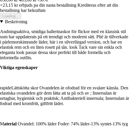
+23,15 kr
erbjuds pa din nasta bestallning
Krediteras efter att din
bestallning har bekraftats
Loading...
Beskrivning
Andningsaktiva, smidiga ballerinaskor för flickor med en klassisk stil
som har uppdaterats på ett trendigt och modernt sätt. Plié är tillverkade
i pärlemorskimrande läder, här i en silverfärgad version, och har en
elastisk rem och en liten rosett på tån. look Tack vare sin enkla och
eleganta look passar dessa skor perfekt till både formella och
informella outfits.
Viktiga egenskaper
rapideLättskötta skor Ovandelen är ofodrad för en svalare känsla. Den
elastiska ovandelen gör dem lätta att ta på och av ; Innersulan är
urtagbar, hygienisk och praktisk; Antibakteriell innersula; Innersulan är
fodrad med kromfritt, giftfritt läder.
M
aterial
Ovandel: 100% läder Foder: 74% läder-13% syntet-13% tyg