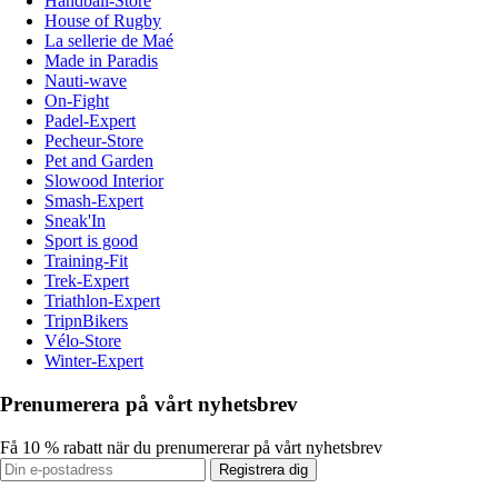
Handball-Store
House of Rugby
La sellerie de Maé
Made in Paradis
Nauti-wave
On-Fight
Padel-Expert
Pecheur-Store
Pet and Garden
Slowood Interior
Smash-Expert
Sneak'In
Sport is good
Training-Fit
Trek-Expert
Triathlon-Expert
TripnBikers
Vélo-Store
Winter-Expert
Prenumerera på vårt nyhetsbrev
Få 10 % rabatt när du prenumererar på vårt nyhetsbrev
Registrera dig