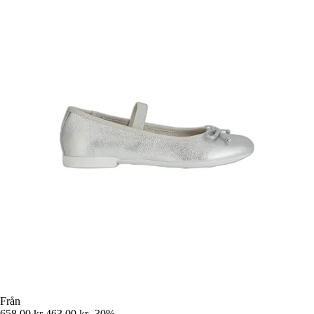
Från
658,00 kr
463,00 kr
-30%