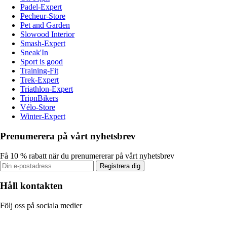
Padel-Expert
Pecheur-Store
Pet and Garden
Slowood Interior
Smash-Expert
Sneak'In
Sport is good
Training-Fit
Trek-Expert
Triathlon-Expert
TripnBikers
Vélo-Store
Winter-Expert
Prenumerera på vårt nyhetsbrev
Få 10 % rabatt när du prenumererar på vårt nyhetsbrev
Registrera dig
Håll kontakten
Följ oss på sociala medier