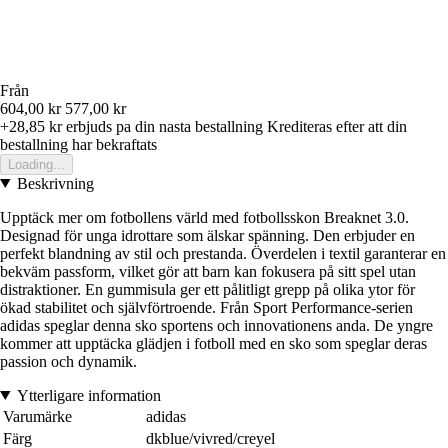
Från
604,00 kr
577,00 kr
+28,85 kr
erbjuds pa din nasta bestallning
Krediteras efter att din
bestallning har bekraftats
Loading...
Beskrivning
Upptäck mer om fotbollens värld med fotbollsskon Breaknet 3.0.
Designad för unga idrottare som älskar spänning. Den erbjuder en
perfekt blandning av stil och prestanda. Överdelen i textil garanterar en
bekväm passform, vilket gör att barn kan fokusera på sitt spel utan
distraktioner. En gummisula ger ett pålitligt grepp på olika ytor för
ökad stabilitet och självförtroende. Från Sport Performance-serien
adidas speglar denna sko sportens och innovationens anda. De yngre
kommer att upptäcka glädjen i fotboll med en sko som speglar deras
passion och dynamik.
Ytterligare information
Varumärke
adidas
Färg
dkblue/vivred/creyel