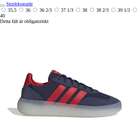
Storleksguide
35,5
36
36 2/3
37 1/3
38
38 2/3
39 1/3
40
Detta fält är obligatoriskt