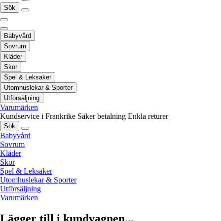
Sök
Babyvård
Sovrum
Kläder
Skor
Spel & Leksaker
Utomhuslekar & Sporter
Utförsäljning
Varumärken
Kundservice i Frankrike
Säker betalning
Enkla returer
Sök
Babyvård
Sovrum
Kläder
Skor
Spel & Leksaker
Utomhuslekar & Sporter
Utförsäljning
Varumärken
Lägger till i kundvagnen...