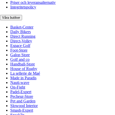
Priser och leveransalternativ
Integritetspolicy
Våra butiker
Basket-Center
Daily Bikers
Direct Running
Direct-Volley
Espace Golf
Foot-Store
Galop Store
Golf and co
Handball-Store
House of Rugby
La sellerie de Maé
Made in Paradis
Nauti-wave
On-Fight
Padel-Expert
Pecheur-Store
Pet and Garden
Slowood Interior
Smash-Expert
Sneak'In