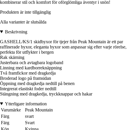
kombinerar stil och komfort för oförglömliga äventyr i snön!
Produkten är inte tillgänglig
Alla varianter är slutsålda
Beskrivning
GASHELL/KS/1 skidbyxor för tjejer från Peak Mountain är ett par
raffinerade byxor, eleganta byxor som anpassar sig efter varje rörelse,
perfekta för utflykter i bergen
Rak skärning
Justerbara och avtagbara logoband
Linning med kardborreknäppning
Två framfickor med dragkedja
Broderad logo på framsidan
Öppning med dragkedja nedtill på benen
Integrerat elastiskt foder nedtill
Stängning med dragkedja, tryckknappar och hakar
Ytterligare information
Varumärke
Peak Mountain
Färg
svart
Färg
Svart
Kön
Kvinna