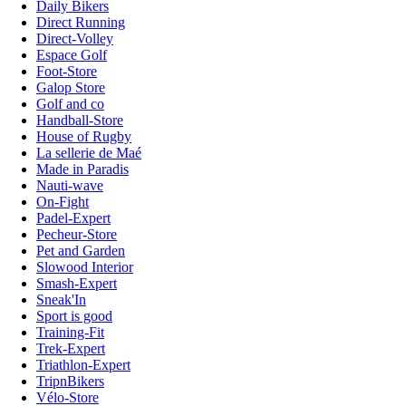
Daily Bikers
Direct Running
Direct-Volley
Espace Golf
Foot-Store
Galop Store
Golf and co
Handball-Store
House of Rugby
La sellerie de Maé
Made in Paradis
Nauti-wave
On-Fight
Padel-Expert
Pecheur-Store
Pet and Garden
Slowood Interior
Smash-Expert
Sneak'In
Sport is good
Training-Fit
Trek-Expert
Triathlon-Expert
TripnBikers
Vélo-Store