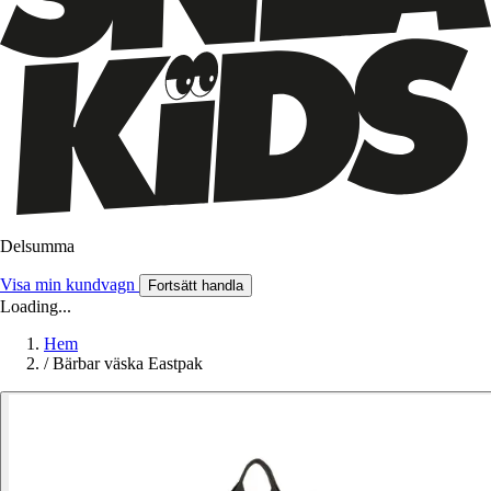
Delsumma
Visa min kundvagn
Fortsätt handla
Loading...
Hem
/
Bärbar väska Eastpak