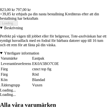
823,00 kr
797,00 kr
+39,85 kr
erbjuds pa din nasta bestallning
Krediteras efter att din
bestallning har bekraftats
Loading...
Beskrivning
Perfekt på vägen till jobbet eller för helgresor, Tote-axelväskan har ett
rymligt huvudfack med en fodral för bärbara datorer upp till 16 tum
och ett rem för att fästa på din väska.
Ytterligare information
Varumärke
Eastpak
Leverantörsreferens
EK0A5BO7C0E
Färg
cnnct top fig
Färg
Röd
Kön
Blandad
Åldersgrupp
Vuxen
Loading...
Loading...
Alla våra varumärken