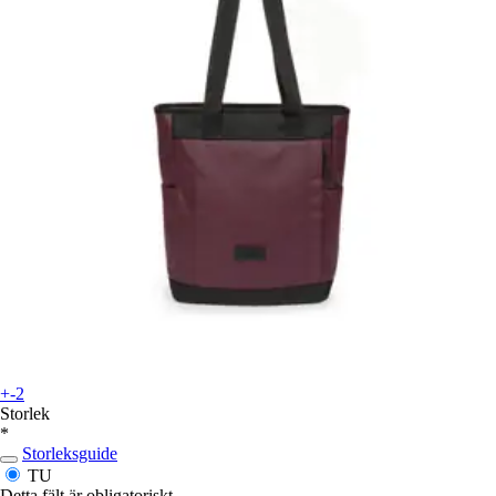
+-2
Storlek
*
Storleksguide
TU
Detta fält är obligatoriskt