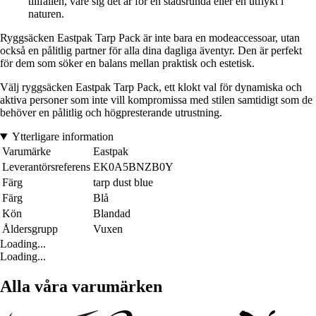
tillfällen, vare sig det är för en stadsrunda eller en utflykt i
naturen.
Ryggsäcken Eastpak Tarp Pack är inte bara en modeaccessoar, utan
också en pålitlig partner för alla dina dagliga äventyr. Den är perfekt
för dem som söker en balans mellan praktisk och estetisk.
Välj ryggsäcken Eastpak Tarp Pack, ett klokt val för dynamiska och
aktiva personer som inte vill kompromissa med stilen samtidigt som de
behöver en pålitlig och högpresterande utrustning.
Ytterligare information
Varumärke
Eastpak
Leverantörsreferens
EK0A5BNZB0Y
Färg
tarp dust blue
Färg
Blå
Kön
Blandad
Åldersgrupp
Vuxen
Loading...
Loading...
Alla våra varumärken