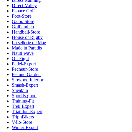
Direct Running
Direct-Volley
Espace Golf
Foot-Store
Galop Store
Golf and co
Handball-Store
House of Rugby
La sellerie de Maé
Made in Paradis
Nauti-wave
On-Fight
Padel-Expert
Pecheur-Store
Pet and Garden
Slowood Interior
Smash-Expert
Sneak'In
Sport is good
Training-Fit
Trek-Expert
Triathlon-Expert
TripnBikers
Vélo-Store
Winter-Expert