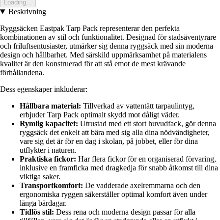
Loading...
Beskrivning
Ryggsäcken Eastpak Tarp Pack representerar den perfekta
kombinationen av stil och funktionalitet. Designad för stadsäventyrare
och friluftsentusiaster, utmärker sig denna ryggsäck med sin moderna
design och hållbarhet. Med särskild uppmärksamhet på materialens
kvalitet är den konstruerad för att stå emot de mest krävande
förhållandena.
Dess egenskaper inkluderar:
Hållbara material:
Tillverkad av vattentätt tarpaulintyg,
erbjuder Tarp Pack optimalt skydd mot dåligt väder.
Rymlig kapacitet:
Utrustad med ett stort huvudfack, gör denna
ryggsäck det enkelt att bära med sig alla dina nödvändigheter,
vare sig det är för en dag i skolan, på jobbet, eller för dina
utflykter i naturen.
Praktiska fickor:
Har flera fickor för en organiserad förvaring,
inklusive en framficka med dragkedja för snabb åtkomst till dina
viktiga saker.
Transportkomfort:
De vadderade axelremmarna och den
ergonomiska ryggen säkerställer optimal komfort även under
långa bärdagar.
Tidlös stil:
Dess rena och moderna design passar för alla