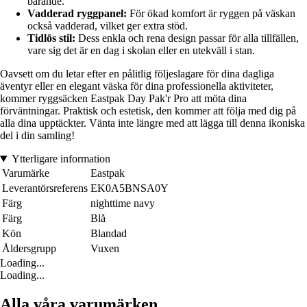
bärande.
Vadderad ryggpanel:
För ökad komfort är ryggen på väskan
också vadderad, vilket ger extra stöd.
Tidlös stil:
Dess enkla och rena design passar för alla tillfällen,
vare sig det är en dag i skolan eller en utekväll i stan.
Oavsett om du letar efter en pålitlig följeslagare för dina dagliga
äventyr eller en elegant väska för dina professionella aktiviteter,
kommer ryggsäcken Eastpak Day Pak'r Pro att möta dina
förväntningar. Praktisk och estetisk, den kommer att följa med dig på
alla dina upptäckter. Vänta inte längre med att lägga till denna ikoniska
del i din samling!
Ytterligare information
Varumärke
Eastpak
Leverantörsreferens
EK0A5BNSA0Y
Färg
nighttime navy
Färg
Blå
Kön
Blandad
Åldersgrupp
Vuxen
Loading...
Loading...
Alla våra varumärken