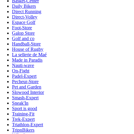
Basket-Center
Daily Bikers
Direct Running
Direct-Volley
Espace Golf
Foot-Store
Galop Store
Golf and co
Handball-Store
House of Rugby
La sellerie de Maé
Made in Paradis
Nauti-wave
On-Fight
Padel-Expert
Pecheur-Store
Pet and Garden
Slowood Interior
Smash-Expert
Sneak'In
Sport is good
Training-Fit
Trek-Expert
Triathlon-Expert
TripnBikers