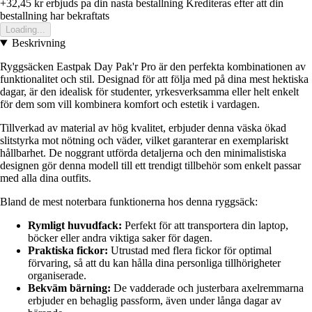
+32,45 kr
erbjuds pa din nasta bestallning
Krediteras efter att din
bestallning har bekraftats
Loading...
Beskrivning
Ryggsäcken Eastpak Day Pak'r Pro är den perfekta kombinationen av
funktionalitet och stil. Designad för att följa med på dina mest hektiska
dagar, är den idealisk för studenter, yrkesverksamma eller helt enkelt
för dem som vill kombinera komfort och estetik i vardagen.
Tillverkad av material av hög kvalitet, erbjuder denna väska ökad
slitstyrka mot nötning och väder, vilket garanterar en exemplariskt
hållbarhet. De noggrant utförda detaljerna och den minimalistiska
designen gör denna modell till ett trendigt tillbehör som enkelt passar
med alla dina outfits.
Bland de mest noterbara funktionerna hos denna ryggsäck:
Rymligt huvudfack:
Perfekt för att transportera din laptop,
böcker eller andra viktiga saker för dagen.
Praktiska fickor:
Utrustad med flera fickor för optimal
förvaring, så att du kan hålla dina personliga tillhörigheter
organiserade.
Bekväm bärning:
De vadderade och justerbara axelremmarna
erbjuder en behaglig passform, även under långa dagar av