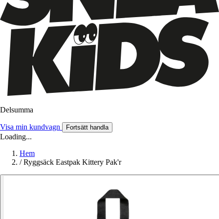
Delsumma
Visa min kundvagn
Fortsätt handla
Loading...
Hem
/
Ryggsäck Eastpak Kittery Pak'r