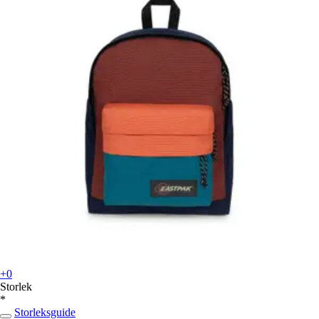
+0
Storlek
*
Storleksguide