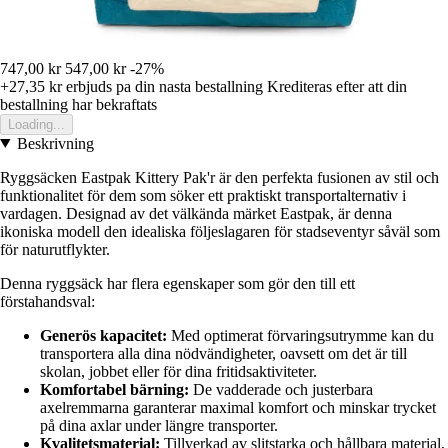
747,00 kr
547,00 kr
-27%
+27,35 kr
erbjuds pa din nasta bestallning
Krediteras efter att din
bestallning har bekraftats
Loading...
Beskrivning
Ryggsäcken Eastpak Kittery Pak'r är den perfekta fusionen av stil och
funktionalitet för dem som söker ett praktiskt transportalternativ i
vardagen. Designad av det välkända märket Eastpak, är denna
ikoniska modell den idealiska följeslagaren för stadseventyr såväl som
för naturutflykter.
Denna ryggsäck har flera egenskaper som gör den till ett
förstahandsval:
Generös kapacitet:
Med optimerat förvaringsutrymme kan du
transportera alla dina nödvändigheter, oavsett om det är till
skolan, jobbet eller för dina fritidsaktiviteter.
Komfortabel bärning:
De vadderade och justerbara
axelremmarna garanterar maximal komfort och minskar trycket
på dina axlar under längre transporter.
Kvalitetsmaterial:
Tillverkad av slitstarka och hållbara material,