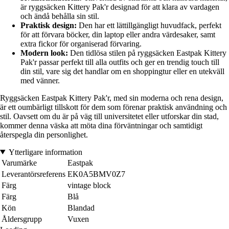
är ryggsäcken Kittery Pak'r designad för att klara av vardagen
och ändå behålla sin stil.
Praktisk design:
Den har ett lättillgängligt huvudfack, perfekt
för att förvara böcker, din laptop eller andra värdesaker, samt
extra fickor för organiserad förvaring.
Modern look:
Den tidlösa stilen på ryggsäcken Eastpak Kittery
Pak'r passar perfekt till alla outfits och ger en trendig touch till
din stil, vare sig det handlar om en shoppingtur eller en utekväll
med vänner.
Ryggsäcken Eastpak Kittery Pak'r, med sin moderna och rena design,
är ett oumbärligt tillskott för dem som förenar praktisk användning och
stil. Oavsett om du är på väg till universitetet eller utforskar din stad,
kommer denna väska att möta dina förväntningar och samtidigt
återspegla din personlighet.
Ytterligare information
Varumärke
Eastpak
Leverantörsreferens
EK0A5BMV0Z7
Färg
vintage block
Färg
Blå
Kön
Blandad
Åldersgrupp
Vuxen