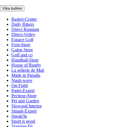
Våra butiker
Basket-Center
Daily Bikers
Direct Running
Direct-Volley
Espace Golf
Foot-Store
Galop Store
Golf and co
Handball-Store
House of Rugby
La sellerie de Maé
Made in Paradis
Nauti-wave
On-Fight
Padel-Expert
Pecheur-Store
Pet and Garden
Slowood Interior
Smash-Expert
Sneak'In
Sport is good
Training-Fit