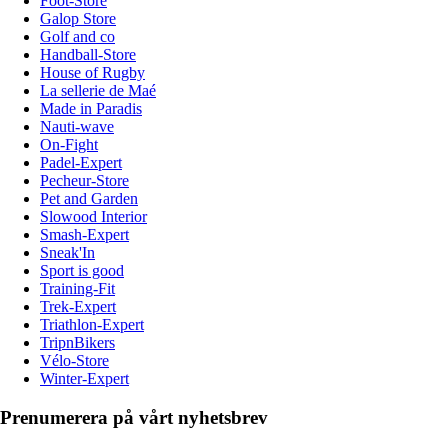
Foot-Store
Galop Store
Golf and co
Handball-Store
House of Rugby
La sellerie de Maé
Made in Paradis
Nauti-wave
On-Fight
Padel-Expert
Pecheur-Store
Pet and Garden
Slowood Interior
Smash-Expert
Sneak'In
Sport is good
Training-Fit
Trek-Expert
Triathlon-Expert
TripnBikers
Vélo-Store
Winter-Expert
Prenumerera på vårt nyhetsbrev