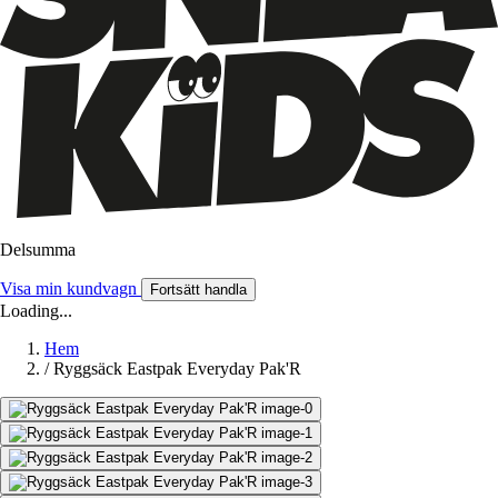
Delsumma
Visa min kundvagn
Fortsätt handla
Loading...
Hem
/
Ryggsäck Eastpak Everyday Pak'R