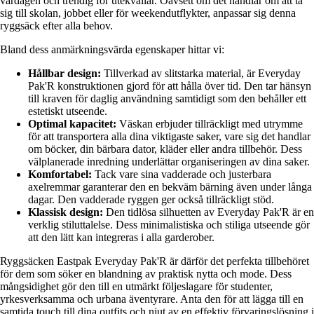
vardagen och trendig för utekvällar. Oavsett om det handlar om att ta
sig till skolan, jobbet eller för weekendutflykter, anpassar sig denna
ryggsäck efter alla behov.
Bland dess anmärkningsvärda egenskaper hittar vi:
Hållbar design:
Tillverkad av slitstarka material, är Everyday
Pak'R konstruktionen gjord för att hålla över tid. Den tar hänsyn
till kraven för daglig användning samtidigt som den behåller ett
estetiskt utseende.
Optimal kapacitet:
Väskan erbjuder tillräckligt med utrymme
för att transportera alla dina viktigaste saker, vare sig det handlar
om böcker, din bärbara dator, kläder eller andra tillbehör. Dess
välplanerade inredning underlättar organiseringen av dina saker.
Komfortabel:
Tack vare sina vadderade och justerbara
axelremmar garanterar den en bekväm bärning även under långa
dagar. Den vadderade ryggen ger också tillräckligt stöd.
Klassisk design:
Den tidlösa silhuetten av Everyday Pak'R är en
verklig stiluttalelse. Dess minimalistiska och stiliga utseende gör
att den lätt kan integreras i alla garderober.
Ryggsäcken Eastpak Everyday Pak'R är därför det perfekta tillbehöret
för dem som söker en blandning av praktisk nytta och mode. Dess
mångsidighet gör den till en utmärkt följeslagare för studenter,
yrkesverksamma och urbana äventyrare. Anta den för att lägga till en
samtida touch till dina outfits och njut av en effektiv förvaringslösning i