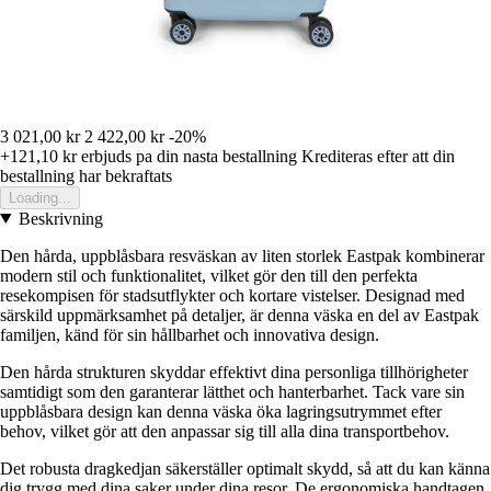
3 021,00 kr
2 422,00 kr
-20%
+121,10 kr
erbjuds pa din nasta bestallning
Krediteras efter att din
bestallning har bekraftats
Loading...
Beskrivning
Den hårda, uppblåsbara resväskan av liten storlek Eastpak kombinerar
modern stil och funktionalitet, vilket gör den till den perfekta
resekompisen för stadsutflykter och kortare vistelser. Designad med
särskild uppmärksamhet på detaljer, är denna väska en del av Eastpak
familjen, känd för sin hållbarhet och innovativa design.
Den hårda strukturen skyddar effektivt dina personliga tillhörigheter
samtidigt som den garanterar lätthet och hanterbarhet. Tack vare sin
uppblåsbara design kan denna väska öka lagringsutrymmet efter
behov, vilket gör att den anpassar sig till alla dina transportbehov.
Det robusta dragkedjan säkerställer optimalt skydd, så att du kan känna
dig trygg med dina saker under dina resor. De ergonomiska handtagen