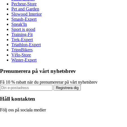
Pecheur-Store
Pet and Garden
Slowood Interior
Smash-Expert
Sneak'In
Sport is good
Training-Fit
Trek-Expert
Triathlon-Expert
TripnBikers
Vélo-Store
Winter-Expert
Prenumerera på vårt nyhetsbrev
Få 10 % rabatt när du prenumererar på vårt nyhetsbrev
Registrera dig
Håll kontakten
Följ oss på sociala medier