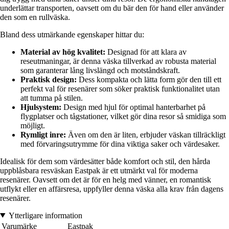
underlättar transporten, oavsett om du bär den för hand eller använder
den som en rullväska.
Bland dess utmärkande egenskaper hittar du:
Material av hög kvalitet:
Designad för att klara av
reseutmaningar, är denna väska tillverkad av robusta material
som garanterar lång livslängd och motståndskraft.
Praktisk design:
Dess kompakta och lätta form gör den till ett
perfekt val för resenärer som söker praktisk funktionalitet utan
att tumma på stilen.
Hjulsystem:
Design med hjul för optimal hanterbarhet på
flygplatser och tågstationer, vilket gör dina resor så smidiga som
möjligt.
Rymligt inre:
Även om den är liten, erbjuder väskan tillräckligt
med förvaringsutrymme för dina viktiga saker och värdesaker.
Idealisk för dem som värdesätter både komfort och stil, den hårda
uppblåsbara resväskan Eastpak är ett utmärkt val för moderna
resenärer. Oavsett om det är för en helg med vänner, en romantisk
utflykt eller en affärsresa, uppfyller denna väska alla krav från dagens
resenärer.
Ytterligare information
Varumärke
Eastpak