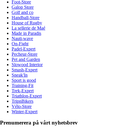
Foot-Store
Galop Store
Golf and co
Handball-Store
House of Rugby
La sellerie de Maé
Made in Paradis
Nauti-wave
On-Fight
Padel-Expert
Pecheur-Store
Pet and Garden
Slowood Interior
Smash-Expert
Sneak'In
Sport is good
Training-Fit
Trek-Expert
Triathlon-Expert
TripnBikers
Vélo-Store
Winter-Expert
Prenumerera på vårt nyhetsbrev