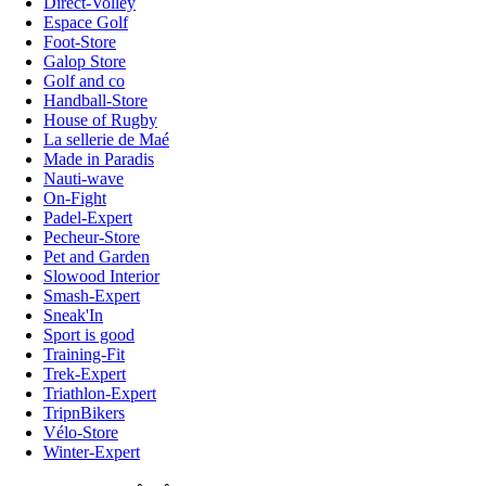
Direct-Volley
Espace Golf
Foot-Store
Galop Store
Golf and co
Handball-Store
House of Rugby
La sellerie de Maé
Made in Paradis
Nauti-wave
On-Fight
Padel-Expert
Pecheur-Store
Pet and Garden
Slowood Interior
Smash-Expert
Sneak'In
Sport is good
Training-Fit
Trek-Expert
Triathlon-Expert
TripnBikers
Vélo-Store
Winter-Expert