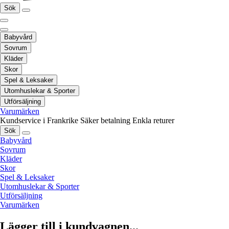
Sök
Babyvård
Sovrum
Kläder
Skor
Spel & Leksaker
Utomhuslekar & Sporter
Utförsäljning
Varumärken
Kundservice i Frankrike
Säker betalning
Enkla returer
Sök
Babyvård
Sovrum
Kläder
Skor
Spel & Leksaker
Utomhuslekar & Sporter
Utförsäljning
Varumärken
Lägger till i kundvagnen...