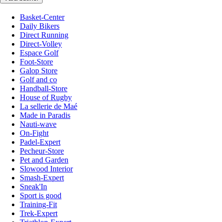
Basket-Center
Daily Bikers
Direct Running
Direct-Volley
Espace Golf
Foot-Store
Galop Store
Golf and co
Handball-Store
House of Rugby
La sellerie de Maé
Made in Paradis
Nauti-wave
On-Fight
Padel-Expert
Pecheur-Store
Pet and Garden
Slowood Interior
Smash-Expert
Sneak'In
Sport is good
Training-Fit
Trek-Expert