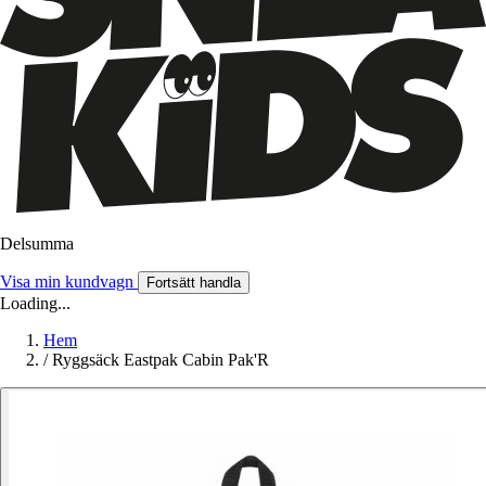
Delsumma
Visa min kundvagn
Fortsätt handla
Loading...
Hem
/
Ryggsäck Eastpak Cabin Pak'R