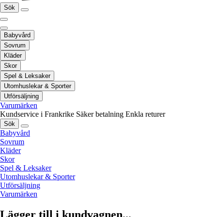
Sök
Babyvård
Sovrum
Kläder
Skor
Spel & Leksaker
Utomhuslekar & Sporter
Utförsäljning
Varumärken
Kundservice i Frankrike
Säker betalning
Enkla returer
Sök
Babyvård
Sovrum
Kläder
Skor
Spel & Leksaker
Utomhuslekar & Sporter
Utförsäljning
Varumärken
Lägger till i kundvagnen...