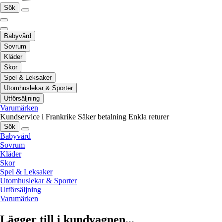
Sök
Babyvård
Sovrum
Kläder
Skor
Spel & Leksaker
Utomhuslekar & Sporter
Utförsäljning
Varumärken
Kundservice i Frankrike
Säker betalning
Enkla returer
Sök
Babyvård
Sovrum
Kläder
Skor
Spel & Leksaker
Utomhuslekar & Sporter
Utförsäljning
Varumärken
Lägger till i kundvagnen...