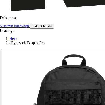
Delsumma
Visa min kundvagn
Fortsätt handla
Loading...
Hem
/
Ryggsäck Eastpak Pro