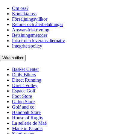
Om oss?
Kontakta oss
Försäljningsvillkor
Returer och återbetalningar
Ansvarsfriskrivning
Betalningsmetoder
Priser och leveransalternativ
Integritetspolicy
Våra butiker
Basket-Center
Daily Bikers
Direct Running
Direct-Volley
Espace Golf
Foot-Store
Galop Store
Golf and co
Handball-Store
House of Rugby
La sellerie de Maé
Made in Paradis
Nauti-wave