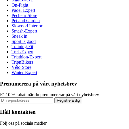
On-Fight
Padel-Expert
Pecheur-Store
Pet and Garden
Slowood Interior
Smash-Expert
Sneak'In
Sport is good
Training-Fit
Trek-Expert
Triathlon-Expert
TripnBikers
Vélo-Store
Winter-Expert
Prenumerera på vårt nyhetsbrev
Få 10 % rabatt när du prenumererar på vårt nyhetsbrev
Registrera dig
Håll kontakten
Följ oss på sociala medier