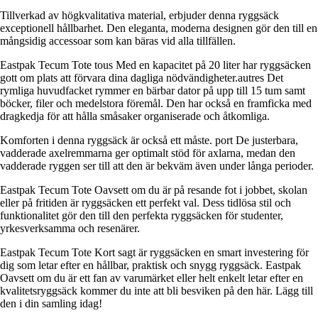
Tillverkad av högkvalitativa material, erbjuder denna ryggsäck
exceptionell hållbarhet. Den eleganta, moderna designen gör den till en
mångsidig accessoar som kan bäras vid alla tillfällen.
Eastpak Tecum Tote tous Med en kapacitet på 20 liter har ryggsäcken
gott om plats att förvara dina dagliga nödvändigheter.autres Det
rymliga huvudfacket rymmer en bärbar dator på upp till 15 tum samt
böcker, filer och medelstora föremål. Den har också en framficka med
dragkedja för att hålla småsaker organiserade och åtkomliga.
Komforten i denna ryggsäck är också ett måste. port De justerbara,
vadderade axelremmarna ger optimalt stöd för axlarna, medan den
vadderade ryggen ser till att den är bekväm även under långa perioder.
Eastpak Tecum Tote Oavsett om du är på resande fot i jobbet, skolan
eller på fritiden är ryggsäcken ett perfekt val. Dess tidlösa stil och
funktionalitet gör den till den perfekta ryggsäcken för studenter,
yrkesverksamma och resenärer.
Eastpak Tecum Tote Kort sagt är ryggsäcken en smart investering för
dig som letar efter en hållbar, praktisk och snygg ryggsäck. Eastpak
Oavsett om du är ett fan av varumärket eller helt enkelt letar efter en
kvalitetsryggsäck kommer du inte att bli besviken på den här. Lägg till
den i din samling idag!