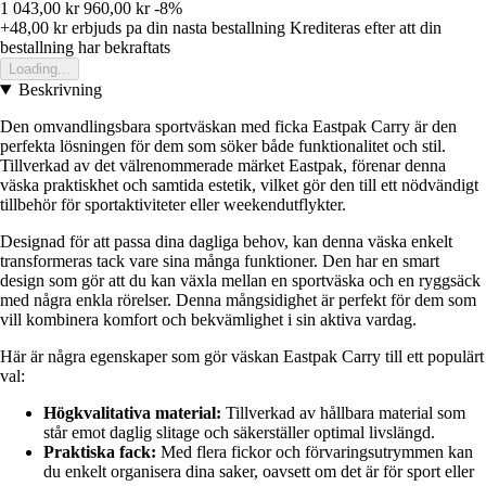
1 043,00 kr
960,00 kr
-8%
+48,00 kr
erbjuds pa din nasta bestallning
Krediteras efter att din
bestallning har bekraftats
Loading...
Beskrivning
Den omvandlingsbara sportväskan med ficka Eastpak Carry är den
perfekta lösningen för dem som söker både funktionalitet och stil.
Tillverkad av det välrenommerade märket Eastpak, förenar denna
väska praktiskhet och samtida estetik, vilket gör den till ett nödvändigt
tillbehör för sportaktiviteter eller weekendutflykter.
Designad för att passa dina dagliga behov, kan denna väska enkelt
transformeras tack vare sina många funktioner. Den har en smart
design som gör att du kan växla mellan en sportväska och en ryggsäck
med några enkla rörelser. Denna mångsidighet är perfekt för dem som
vill kombinera komfort och bekvämlighet i sin aktiva vardag.
Här är några egenskaper som gör väskan Eastpak Carry till ett populärt
val:
Högkvalitativa material:
Tillverkad av hållbara material som
står emot daglig slitage och säkerställer optimal livslängd.
Praktiska fack:
Med flera fickor och förvaringsutrymmen kan
du enkelt organisera dina saker, oavsett om det är för sport eller