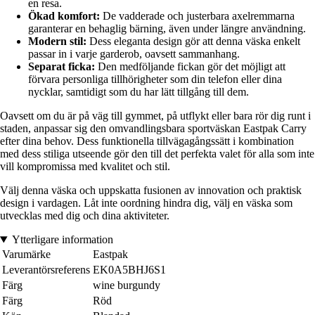
en resa.
Ökad komfort:
De vadderade och justerbara axelremmarna
garanterar en behaglig bärning, även under längre användning.
Modern stil:
Dess eleganta design gör att denna väska enkelt
passar in i varje garderob, oavsett sammanhang.
Separat ficka:
Den medföljande fickan gör det möjligt att
förvara personliga tillhörigheter som din telefon eller dina
nycklar, samtidigt som du har lätt tillgång till dem.
Oavsett om du är på väg till gymmet, på utflykt eller bara rör dig runt i
staden, anpassar sig den omvandlingsbara sportväskan Eastpak Carry
efter dina behov. Dess funktionella tillvägagångssätt i kombination
med dess stiliga utseende gör den till det perfekta valet för alla som inte
vill kompromissa med kvalitet och stil.
Välj denna väska och uppskatta fusionen av innovation och praktisk
design i vardagen. Låt inte oordning hindra dig, välj en väska som
utvecklas med dig och dina aktiviteter.
Ytterligare information
Varumärke
Eastpak
Leverantörsreferens
EK0A5BHJ6S1
Färg
wine burgundy
Färg
Röd