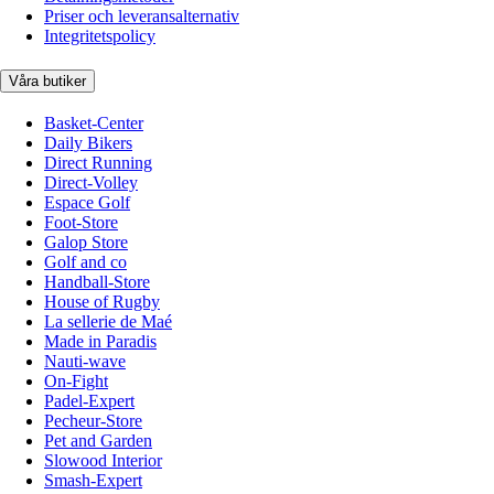
Priser och leveransalternativ
Integritetspolicy
Våra butiker
Basket-Center
Daily Bikers
Direct Running
Direct-Volley
Espace Golf
Foot-Store
Galop Store
Golf and co
Handball-Store
House of Rugby
La sellerie de Maé
Made in Paradis
Nauti-wave
On-Fight
Padel-Expert
Pecheur-Store
Pet and Garden
Slowood Interior
Smash-Expert