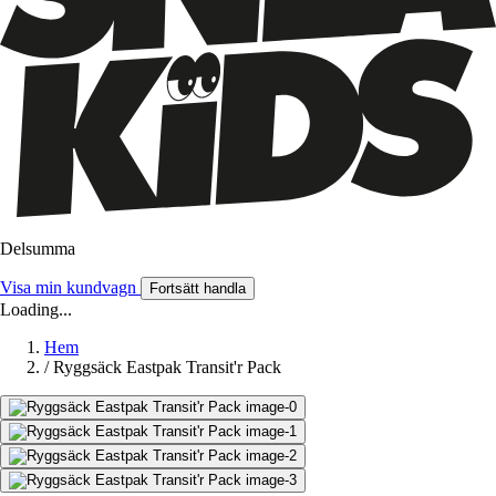
Delsumma
Visa min kundvagn
Fortsätt handla
Loading...
Hem
/
Ryggsäck Eastpak Transit'r Pack