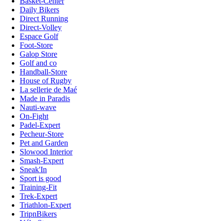
Basket-Center
Daily Bikers
Direct Running
Direct-Volley
Espace Golf
Foot-Store
Galop Store
Golf and co
Handball-Store
House of Rugby
La sellerie de Maé
Made in Paradis
Nauti-wave
On-Fight
Padel-Expert
Pecheur-Store
Pet and Garden
Slowood Interior
Smash-Expert
Sneak'In
Sport is good
Training-Fit
Trek-Expert
Triathlon-Expert
TripnBikers