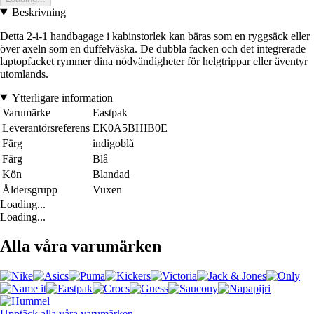
Beskrivning
Detta 2-i-1 handbagage i kabinstorlek kan bäras som en ryggsäck eller
över axeln som en duffelväska. De dubbla facken och det integrerade
laptopfacket rymmer dina nödvändigheter för helgtrippar eller äventyr
utomlands.
Ytterligare information
Varumärke
Eastpak
Leverantörsreferens
EK0A5BHIB0E
Färg
indigoblå
Färg
Blå
Kön
Blandad
Åldersgrupp
Vuxen
Loading...
Loading...
Alla våra varumärken
Upptäck alla våra varumärken