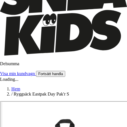
Delsumma
Visa min kundvagn
Fortsätt handla
Loading...
Hem
/
Ryggsäck Eastpak Day Pak'r S