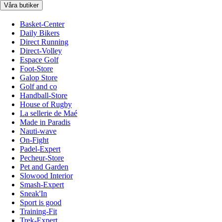
Våra butiker
Basket-Center
Daily Bikers
Direct Running
Direct-Volley
Espace Golf
Foot-Store
Galop Store
Golf and co
Handball-Store
House of Rugby
La sellerie de Maé
Made in Paradis
Nauti-wave
On-Fight
Padel-Expert
Pecheur-Store
Pet and Garden
Slowood Interior
Smash-Expert
Sneak'In
Sport is good
Training-Fit
Trek-Expert