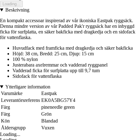
Loading...
Beskrivning
En kompakt accessoar inspirerad av vår ikoniska Eastpak ryggsäck.
Denna mindre version av vår Padded Pak'r ryggsäck har en inbyggd
ficka för surfplatta, en säker bakficka med dragkedja och en sidofack
för vattenflaska.
Huvudfack med framficka med dragkedja och säker bakficka
Höjd: 38 cm, Bredd: 25 cm, Djup: 15 cm
100 % nylon
Justerabara axelremmar och vadderad ryggpanel
Vadderad ficka för surfplatta upp till 9,7 tum
Sidofack för vattenflaska
Ytterligare information
Varumärke
Eastpak
Leverantörsreferens
EK0A5BG57Y4
Färg
pineneedle green
Färg
Grön
Kön
Blandad
Åldersgrupp
Vuxen
Loading...
Loading...