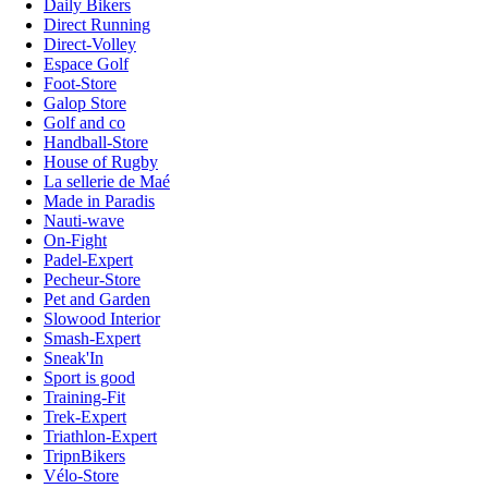
Daily Bikers
Direct Running
Direct-Volley
Espace Golf
Foot-Store
Galop Store
Golf and co
Handball-Store
House of Rugby
La sellerie de Maé
Made in Paradis
Nauti-wave
On-Fight
Padel-Expert
Pecheur-Store
Pet and Garden
Slowood Interior
Smash-Expert
Sneak'In
Sport is good
Training-Fit
Trek-Expert
Triathlon-Expert
TripnBikers
Vélo-Store