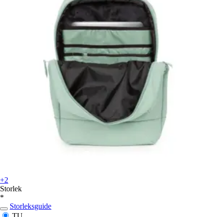
+2
Storlek
*
Storleksguide
TU