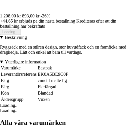
1 208,00 kr
893,00 kr
-26%
+44,65 kr
erbjuds pa din nasta bestallning
Krediteras efter att din
bestallning har bekraftats
Loading...
Beskrivning
Ryggsäck med en stilren design, stor huvudfack och en framficka med
dragkedja. Lätt och enkel att bära till vardags.
Ytterligare information
Varumärke
Eastpak
Leverantörsreferens
EK0A5BE9C0F
Färg
cnnct f matte fig
Färg
Flerfärgad
Kön
Blandad
Åldersgrupp
Vuxen
Loading...
Loading...
Alla våra varumärken