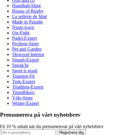
Golf and co
Handball-Store
House of Rugby
La sellerie de Maé
Made in Paradis
Nauti-wave
On-Fight
Padel-Expert
Pecheur-Store
Pet and Garden
Slowood Interior
Smash-Expert
Sneak'In
Sport is good
Training-Fit
Trek-Expert
Triathlon-Expert
TripnBikers
Vélo-Store
Winter-Expert
Prenumerera på vårt nyhetsbrev
Få 10 % rabatt när du prenumererar på vårt nyhetsbrev
Registrera dig