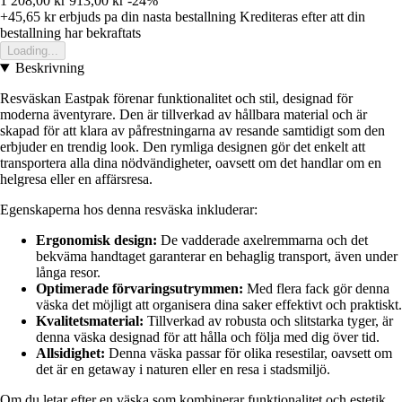
1 208,00 kr
913,00 kr
-24%
+45,65 kr
erbjuds pa din nasta bestallning
Krediteras efter att din
bestallning har bekraftats
Loading...
Beskrivning
Resväskan Eastpak förenar funktionalitet och stil, designad för
moderna äventyrare. Den är tillverkad av hållbara material och är
skapad för att klara av påfrestningarna av resande samtidigt som den
erbjuder en trendig look. Den rymliga designen gör det enkelt att
transportera alla dina nödvändigheter, oavsett om det handlar om en
helgresa eller en affärsresa.
Egenskaperna hos denna resväska inkluderar:
Ergonomisk design:
De vadderade axelremmarna och det
bekväma handtaget garanterar en behaglig transport, även under
långa resor.
Optimerade förvaringsutrymmen:
Med flera fack gör denna
väska det möjligt att organisera dina saker effektivt och praktiskt.
Kvalitetsmaterial:
Tillverkad av robusta och slitstarka tyger, är
denna väska designad för att hålla och följa med dig över tid.
Allsidighet:
Denna väska passar för olika resestilar, oavsett om
det är en getaway i naturen eller en resa i stadsmiljö.
Om du letar efter en väska som kombinerar funktionalitet och estetik,