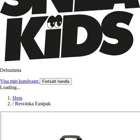
Delsumma
Visa min kundvagn
Fortsätt handla
Loading...
Hem
/
Resväska Eastpak