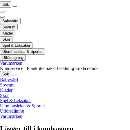
Sök
Babyvård
Sovrum
Kläder
Skor
Spel & Leksaker
Utomhuslekar & Sporter
Utförsäljning
Varumärken
Kundservice i Frankrike
Säker betalning
Enkla returer
Sök
Babyvård
Sovrum
Kläder
Skor
Spel & Leksaker
Utomhuslekar & Sporter
Utförsäljning
Varumärken
Lägger till i kundvagnen...