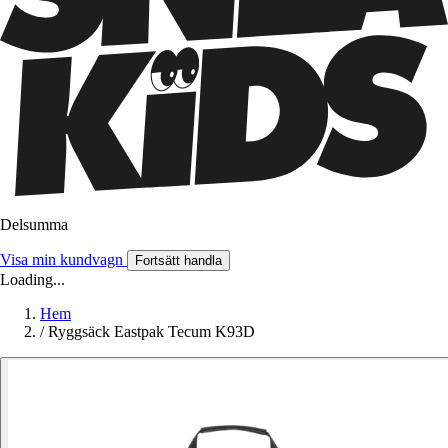
Delsumma
Visa min kundvagn
Fortsätt handla
Loading...
Hem
/
Ryggsäck Eastpak Tecum K93D