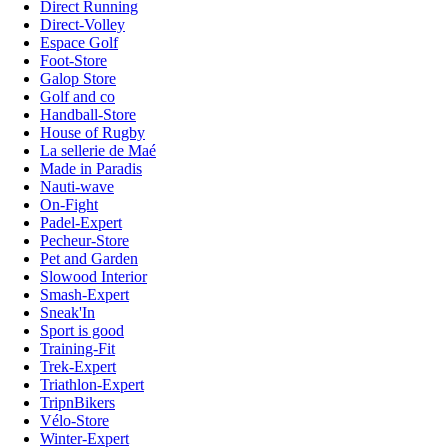
Direct Running
Direct-Volley
Espace Golf
Foot-Store
Galop Store
Golf and co
Handball-Store
House of Rugby
La sellerie de Maé
Made in Paradis
Nauti-wave
On-Fight
Padel-Expert
Pecheur-Store
Pet and Garden
Slowood Interior
Smash-Expert
Sneak'In
Sport is good
Training-Fit
Trek-Expert
Triathlon-Expert
TripnBikers
Vélo-Store
Winter-Expert