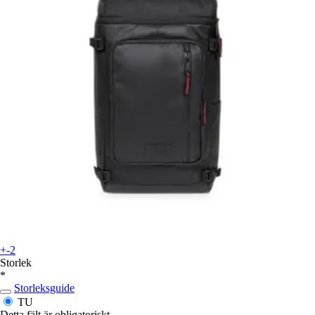
+-2
Storlek
*
Storleksguide
TU
Detta fält är obligatoriskt