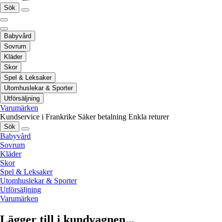
Sök
Babyvård
Sovrum
Kläder
Skor
Spel & Leksaker
Utomhuslekar & Sporter
Utförsäljning
Varumärken
Kundservice i Frankrike
Säker betalning
Enkla returer
Sök
Babyvård
Sovrum
Kläder
Skor
Spel & Leksaker
Utomhuslekar & Sporter
Utförsäljning
Varumärken
Lägger till i kundvagnen...