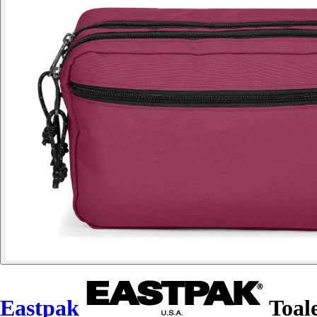
Eastpak
Toal