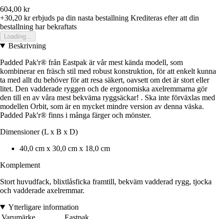
604,00 kr
+30,20 kr
erbjuds pa din nasta bestallning
Krediteras efter att din
bestallning har bekraftats
Loading...
Beskrivning
Padded Pak'r® från Eastpak är vår mest kända modell, som
kombinerar en fräsch stil med robust konstruktion, för att enkelt kunna
ta med allt du behöver för att resa säkert, oavsett om det är stort eller
litet. Den vadderade ryggen och de ergonomiska axelremmarna gör
den till en av våra mest bekväma ryggsäckar! . Ska inte förväxlas med
modellen Orbit, som är en mycket mindre version av denna väska.
Padded Pak'r® finns i många färger och mönster.
Dimensioner (L x B x D)
40,0 cm x 30,0 cm x 18,0 cm
Komplement
Stort huvudfack, blixtlåsficka framtill, bekväm vadderad rygg, tjocka
och vadderade axelremmar.
Ytterligare information
Varumärke
Eastpak