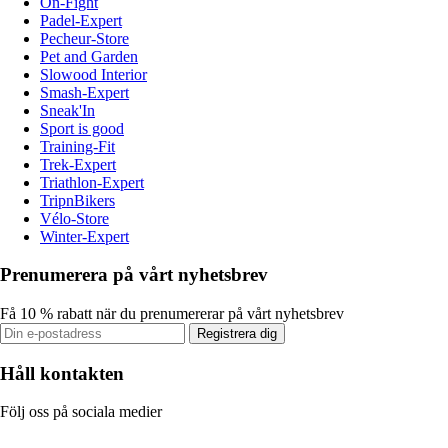
On-Fight
Padel-Expert
Pecheur-Store
Pet and Garden
Slowood Interior
Smash-Expert
Sneak'In
Sport is good
Training-Fit
Trek-Expert
Triathlon-Expert
TripnBikers
Vélo-Store
Winter-Expert
Prenumerera på vårt nyhetsbrev
Få 10 % rabatt när du prenumererar på vårt nyhetsbrev
Registrera dig
Håll kontakten
Följ oss på sociala medier