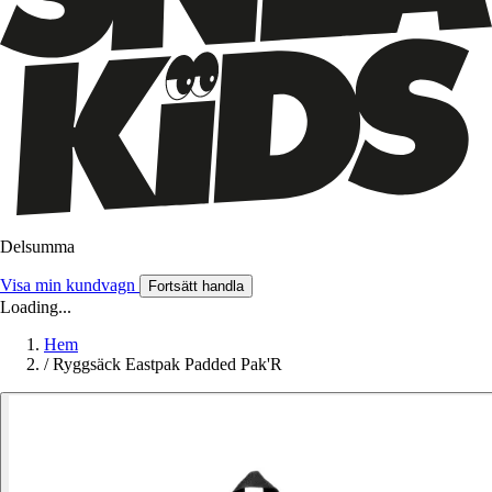
Delsumma
Visa min kundvagn
Fortsätt handla
Loading...
Hem
/
Ryggsäck Eastpak Padded Pak'R