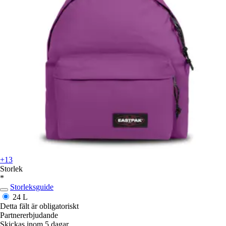
+13
Storlek
*
Storleksguide
24 L
Detta fält är obligatoriskt
Partnererbjudande
Skickas inom 5 dagar