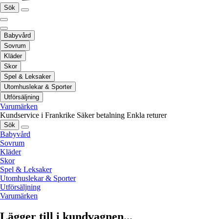
Sök
Babyvård
Sovrum
Kläder
Skor
Spel & Leksaker
Utomhuslekar & Sporter
Utförsäljning
Varumärken
Kundservice i Frankrike
Säker betalning
Enkla returer
Sök
Babyvård
Sovrum
Kläder
Skor
Spel & Leksaker
Utomhuslekar & Sporter
Utförsäljning
Varumärken
Lägger till i kundvagnen...