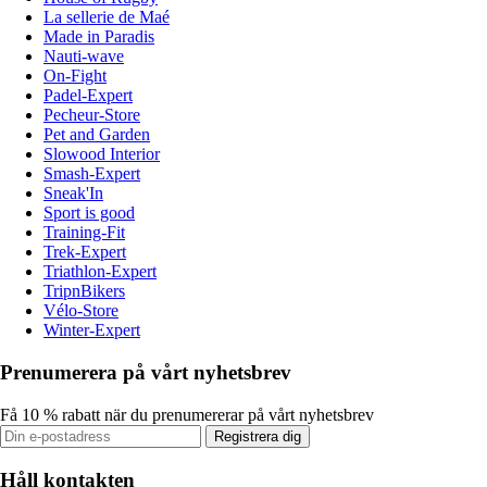
La sellerie de Maé
Made in Paradis
Nauti-wave
On-Fight
Padel-Expert
Pecheur-Store
Pet and Garden
Slowood Interior
Smash-Expert
Sneak'In
Sport is good
Training-Fit
Trek-Expert
Triathlon-Expert
TripnBikers
Vélo-Store
Winter-Expert
Prenumerera på vårt nyhetsbrev
Få 10 % rabatt när du prenumererar på vårt nyhetsbrev
Registrera dig
Håll kontakten