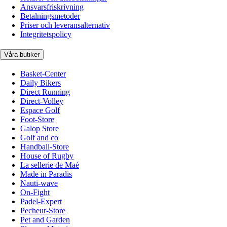
Ansvarsfriskrivning
Betalningsmetoder
Priser och leveransalternativ
Integritetspolicy
Våra butiker
Basket-Center
Daily Bikers
Direct Running
Direct-Volley
Espace Golf
Foot-Store
Galop Store
Golf and co
Handball-Store
House of Rugby
La sellerie de Maé
Made in Paradis
Nauti-wave
On-Fight
Padel-Expert
Pecheur-Store
Pet and Garden