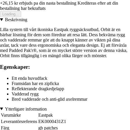
+26,15 kr
erbjuds pa din nasta bestallning
Krediteras efter att din
bestallning har bekraftats
Loading...
Beskrivning
Lilla systern till vårt ikoniska Eastpak ryggsäcksutbud, Orbit är en
bärbar lösning för dem som föredrar att resa lätt. Dess bekväma rygg
och vadderade remmar gör att du knappt känner av vikten på dina
axlar, tack vare dess ergonomiska och eleganta design. Ej att förväxla
med Padded Pak'r®, som är en mycket större version av denna väska,
Orbit finns tillgänglig i en mängd olika färger och mönster.
Egenskaper:
Ett enda huvudfack
Framsidan har en zipficka
Reflekterande dragkedjelapp
Vadderad rygg
Bred vadderade och anti-glid axelremmar
Ytterligare information
Varumärke
Eastpak
Leverantörsreferens
EK0000431Z1
Färg
gb patches