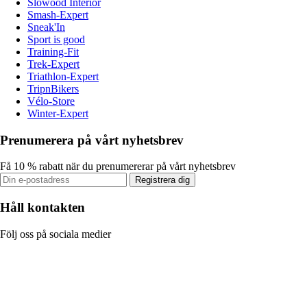
Slowood Interior
Smash-Expert
Sneak'In
Sport is good
Training-Fit
Trek-Expert
Triathlon-Expert
TripnBikers
Vélo-Store
Winter-Expert
Prenumerera på vårt nyhetsbrev
Få 10 % rabatt när du prenumererar på vårt nyhetsbrev
Registrera dig
Håll kontakten
Följ oss på sociala medier